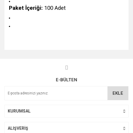
Paket İçeriği:
100 Adet
Bu ürünün fiyat bilgisi, resim, ürün açıklamalarında ve diğer
konularda yetersiz gördüğünüz noktaları öneri formunu
Bu ürüne ilk yorumu siz yapın!
kullanarak tarafımıza iletebilirsiniz.
Görüş ve önerileriniz için teşekkür ederiz.
E-BÜLTEN
Yorum Yaz
Ürün resmi kalitesiz, bozuk veya görüntülenemiyor.
Ürün açıklamasında eksik bilgiler bulunuyor.
EKLE
Ürün bilgilerinde hatalar bulunuyor.
Ürün fiyatı diğer sitelerden daha pahalı.
KURUMSAL
Bu ürüne benzer farklı alternatifler olmalı.
ALIŞVERİŞ