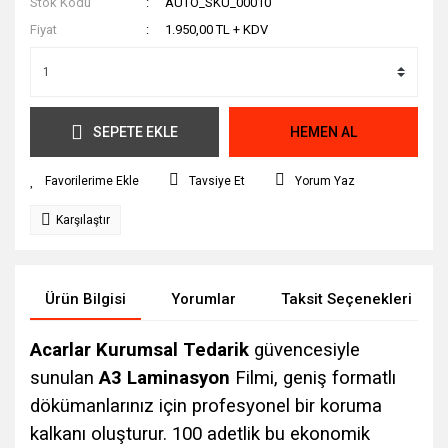
Stok Kodu
AUTO_SKU_00010
Fiyat
1.950,00 TL + KDV
SEPETE EKLE
HEMEN AL
Tavsiye Et
Yorum Yaz
Karşılaştır
Ürün Bilgisi
Yorumlar
Taksit Seçenekleri
Acarlar Kurumsal Tedarik
güvencesiyle
sunulan
A3 Laminasyon
Filmi, geniş formatlı
dökümanlarınız için profesyonel bir koruma
kalkanı oluşturur. 100 adetlik bu ekonomik