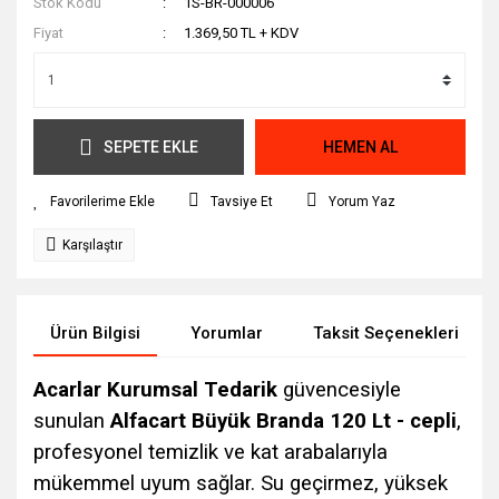
Stok Kodu
1S-BR-000006
Fiyat
1.369,50 TL + KDV
SEPETE EKLE
HEMEN AL
Tavsiye Et
Yorum Yaz
Karşılaştır
Ürün Bilgisi
Yorumlar
Taksit Seçenekleri
Acarlar Kurumsal Tedarik
güvencesiyle
sunulan
Alfacart Büyük Branda 120 Lt - cepli
,
profesyonel temizlik ve kat arabalarıyla
mükemmel uyum sağlar. Su geçirmez, yüksek