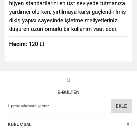
hijyen standartlarını en üst seviyede tutmanıza
yardımcı olurken, yırtılmaya karşı güçlendirilmiş
dikiş yapısı sayesinde işletme maliyetlerinizi
düşüren uzun ömürlü bir kullanım vaat eder.
Hacim:
120 Lt
Bu ürünün fiyat bilgisi, resim, ürün açıklamalarında ve diğer
konularda yetersiz gördüğünüz noktaları öneri formunu
Bu ürüne ilk yorumu siz yapın!
kullanarak tarafımıza iletebilirsiniz.
Görüş ve önerileriniz için teşekkür ederiz.
E-BÜLTEN
Yorum Yaz
Ürün resmi kalitesiz, bozuk veya görüntülenemiyor.
Ürün açıklamasında eksik bilgiler bulunuyor.
EKLE
Ürün bilgilerinde hatalar bulunuyor.
Ürün fiyatı diğer sitelerden daha pahalı.
KURUMSAL
Bu ürüne benzer farklı alternatifler olmalı.