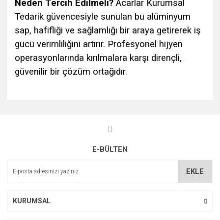
Neden Tercih Edilmeli?
Acarlar Kurumsal
Tedarik güvencesiyle sunulan bu alüminyum
sap, hafifliği ve sağlamlığı bir araya getirerek iş
gücü verimliliğini artırır. Profesyonel hijyen
operasyonlarında kırılmalara karşı dirençli,
güvenilir bir çözüm ortağıdır.
Bu ürünün fiyat bilgisi, resim, ürün açıklamalarında ve diğer
konularda yetersiz gördüğünüz noktaları öneri formunu
Bu ürüne ilk yorumu siz yapın!
kullanarak tarafımıza iletebilirsiniz.
Görüş ve önerileriniz için teşekkür ederiz.
E-BÜLTEN
Yorum Yaz
Ürün resmi kalitesiz, bozuk veya görüntülenemiyor.
Ürün açıklamasında eksik bilgiler bulunuyor.
EKLE
Ürün bilgilerinde hatalar bulunuyor.
Ürün fiyatı diğer sitelerden daha pahalı.
KURUMSAL
Bu ürüne benzer farklı alternatifler olmalı.