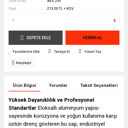
Stok Kodu
AEV 293
Fiyat
213,00 TL + KDV
SEPETE EKLE
HEMEN AL
Tavsiye Et
Yorum Yaz
Karşılaştır
Ürün Bilgisi
Yorumlar
Taksit Seçenekleri
Yüksek Dayanıklılık ve Profesyonel
Standartlar
Eloksallı alüminyum yapısı
sayesinde korozyona ve yoğun kullanıma karşı
üstün direnç gösteren bu sap, endüstriyel