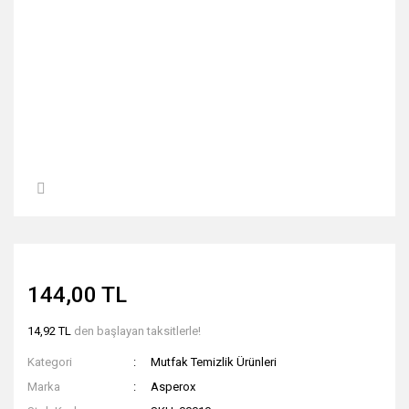
144,00 TL
14,92 TL
den başlayan taksitlerle!
Kategori
Mutfak Temizlik Ürünleri
Marka
Asperox