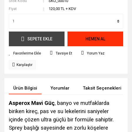
Stok Kodu
SKU_00010
Fiyat
120,00 TL + KDV
SEPETE EKLE
HEMEN AL
Tavsiye Et
Yorum Yaz
Karşılaştır
Ürün Bilgisi
Yorumlar
Taksit Seçenekleri
Asperox Mavi Güç
, banyo ve mutfaklarda
biriken kireç, pas ve su lekelerini saniyeler
içinde çözen ultra güçlü bir formüle sahiptir.
Sprey başlığı sayesinde en zorlu köşelere