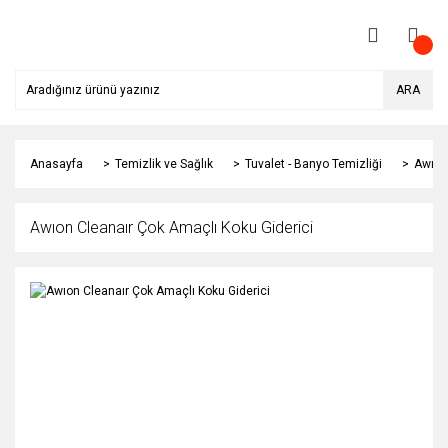
ARA
Anasayfa
Temizlik ve Sağlık
Tuvalet - Banyo Temizliği
Awıon
Awıon Cleanaır Çok Amaçlı Koku Giderici