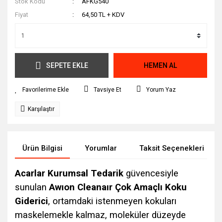
Stok Kodu
AFKG540
Fiyat
64,50 TL + KDV
SEPETE EKLE
HEMEN AL
Tavsiye Et
Yorum Yaz
Karşılaştır
Ürün Bilgisi
Yorumlar
Taksit Seçenekleri
Acarlar Kurumsal Tedarik
gü
vencesiyle
sunulan
Awıon Cleanaır Çok Amaçlı Koku
Giderici
, ortamdaki istenmeyen kokuları
maskelemekle kalmaz, moleküler düzeyde