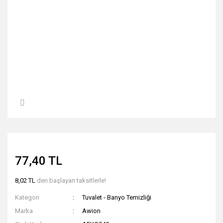
77,40 TL
8,02 TL
den başlayan taksitlerle!
Kategori
Tuvalet - Banyo Temizliği
Marka
Awion