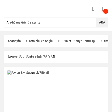
ARA
Anasayfa
Temizlik ve Sağlık
Tuvalet - Banyo Temizliği
Awıon
Awıon Sıvı Sabunluk 750 Ml