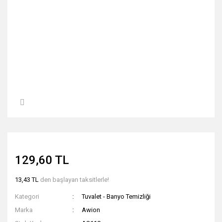
129,60 TL
13,43 TL
den başlayan taksitlerle!
Kategori
Tuvalet - Banyo Temizliği
Marka
Awion