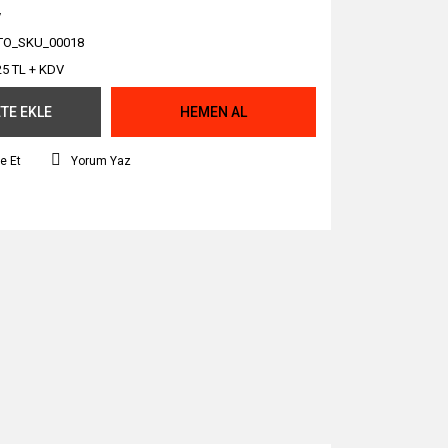
y
TO_SKU_00018
25 TL + KDV
TE EKLE
HEMEN AL
e Et
Yorum Yaz