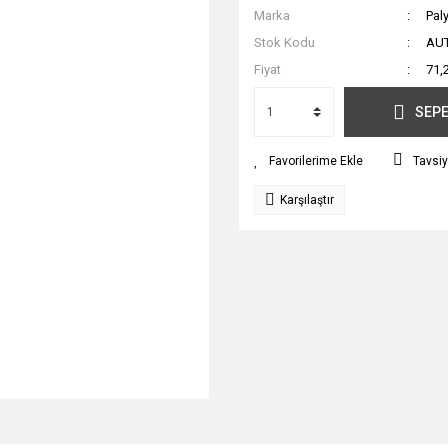
Marka
Pal
Stok Kodu
AU
Fiyat
71,
SEPE
Tavsiy
Karşılaştır