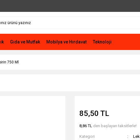
ık
Gıda ve Mutfak
Mobilya ve Hırdavat
Teknoloji
irin 750 Ml
85,50 TL
8,86 TL
den başlayan taksitlerle!
Kategori
Lek