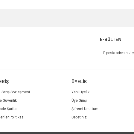
e diğer konularda yetersiz gördüğünüz noktaları öneri formunu kullanarak tarafımı
Bu ürüne ilk yorumu siz yapın!
r.
Yorum Yaz
E-BÜLTEN
ERİŞ
ÜYELİK
i Satış Sözleşmesi
Yeni Üyelik
ve Güvenlik
Üye Girişi
Gönder
İade Şartları
Şifremi Unuttum
eriler Politikası
Sepetiniz