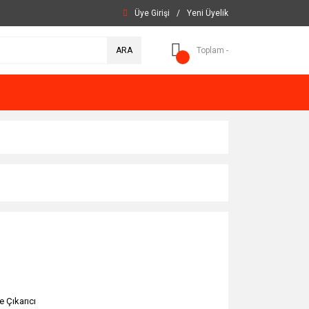
Üye Girişi
/
Yeni Üyelik
ARA
Toplam -
e Çıkarıcı