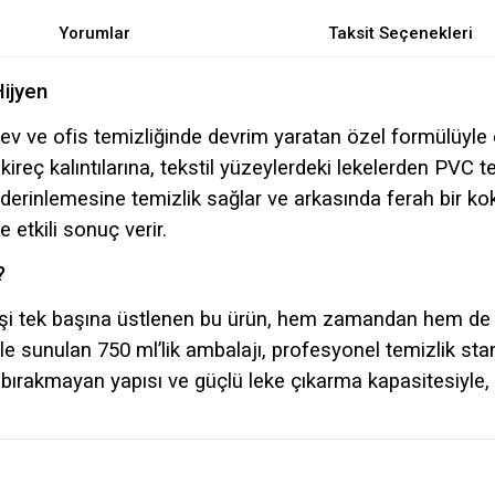
Yorumlar
Taksit Seçenekleri
ijyen
 ev ve ofis temizliğinde devrim yaratan özel formülüyle e
reç kalıntılarına, tekstil yüzeylerdeki lekelerden PVC t
 derinlemesine temizlik sağlar ve arkasında ferah bir kok
 etkili sonuç verir.
?
 işi tek başına üstlenen bu ürün, hem zamandan hem de 
 sunulan 750 ml’lik ambalajı, profesyonel temizlik stand
ırakmayan yapısı ve güçlü leke çıkarma kapasitesiyle, 