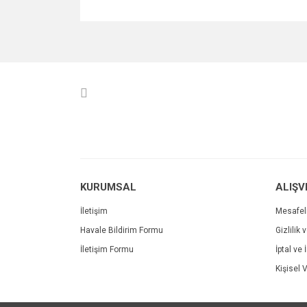
Bu ürünün fiyat bilgisi, resim, ürün açıklamalarında v
Görüş ve önerileriniz için teşekkür ederiz.
Ürün resmi kalitesiz, bozuk veya görüntülenemiyo
Ürün açıklamasında eksik bilgiler bulunuyor.
Ürün bilgilerinde hatalar bulunuyor.
Ürün fiyatı diğer sitelerden daha pahalı.
Bu ürüne benzer farklı alternatifler olmalı.
KURUMSAL
ALIŞV
İletişim
Mesafel
Havale Bildirim Formu
Gizlilik 
İletişim Formu
İptal ve 
Kişisel V