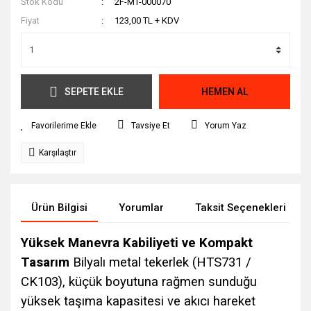
Stok Kodu
2F-MT-000070
Fiyat
123,00 TL + KDV
SEPETE EKLE
HEMEN AL
Tavsiye Et
Yorum Yaz
Karşılaştır
Ürün Bilgisi
Yorumlar
Taksit Seçenekleri
Yüksek Manevra Kabiliyeti ve Kompakt
Tasarım
Bilyalı metal tekerlek (HTS731 /
CK103), küçük boyutuna rağmen sunduğu
yüksek taşıma kapasitesi ve akıcı hareket