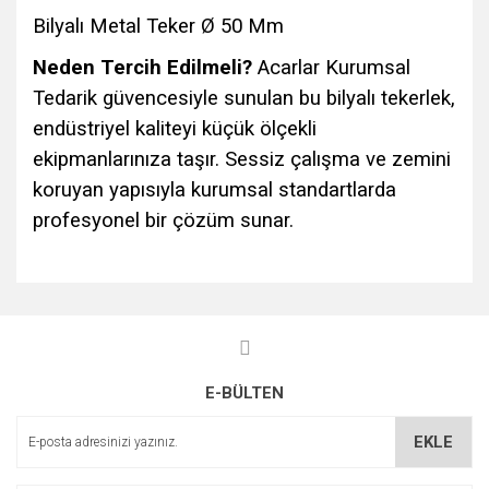
Bilyalı Metal Teker Ø 50 Mm
Neden Tercih Edilmeli?
Acarlar Kurumsal
Tedarik güvencesiyle sunulan bu bilyalı tekerlek,
endüstriyel kaliteyi küçük ölçekli
ekipmanlarınıza taşır. Sessiz çalışma ve zemini
koruyan yapısıyla kurumsal standartlarda
profesyonel bir çözüm sunar.
Bu ürünün fiyat bilgisi, resim, ürün açıklamalarında ve diğer
konularda yetersiz gördüğünüz noktaları öneri formunu
Bu ürüne ilk yorumu siz yapın!
kullanarak tarafımıza iletebilirsiniz.
Görüş ve önerileriniz için teşekkür ederiz.
E-BÜLTEN
Yorum Yaz
Ürün resmi kalitesiz, bozuk veya görüntülenemiyor.
Ürün açıklamasında eksik bilgiler bulunuyor.
EKLE
Ürün bilgilerinde hatalar bulunuyor.