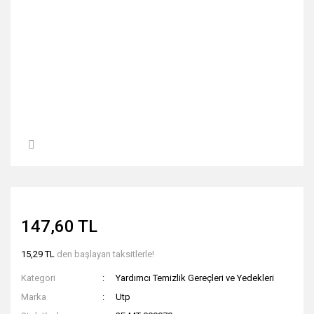
147,60 TL
15,29 TL
den başlayan taksitlerle!
Kategori
Yardımcı Temizlik Gereçleri ve Yedekleri
Marka
Utp