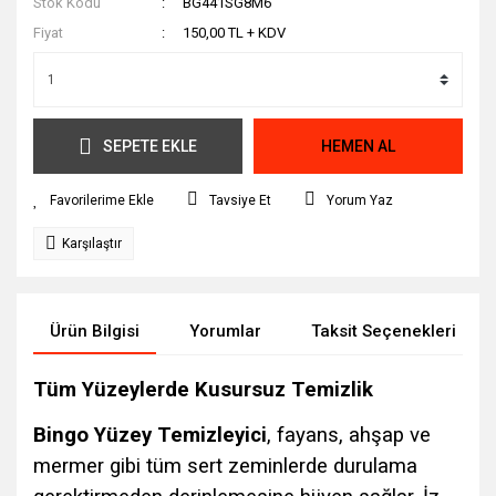
Stok Kodu
BG441SG8M6
Fiyat
150,00 TL + KDV
SEPETE EKLE
HEMEN AL
Tavsiye Et
Yorum Yaz
Karşılaştır
Ürün Bilgisi
Yorumlar
Taksit Seçenekleri
Tüm Yüzeylerde Kusursuz Temizlik
Bingo Yüzey Temizleyici
, fayans, ahşap ve
mermer gibi tüm sert zeminlerde durulama