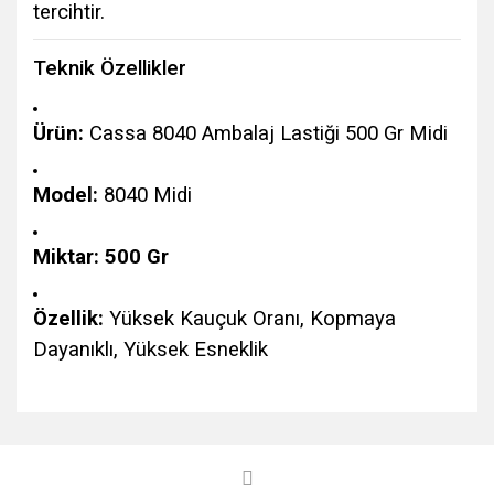
tercihtir.
Teknik Özellikler
Ürün:
Cassa 8040 Ambalaj Lastiği 500 Gr Midi
Model:
8040 Midi
Miktar:
500 Gr
Özellik:
Yüksek Kauçuk Oranı, Kopmaya
Dayanıklı, Yüksek Esneklik
Bu ürünün fiyat bilgisi, resim, ürün açıklamalarında ve diğer
konularda yetersiz gördüğünüz noktaları öneri formunu
Bu ürüne ilk yorumu siz yapın!
kullanarak tarafımıza iletebilirsiniz.
Görüş ve önerileriniz için teşekkür ederiz.