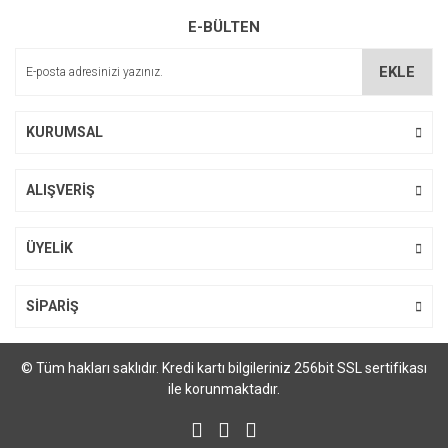
E-BÜLTEN
Yorum Yaz
Ürün resmi kalitesiz, bozuk veya görüntülenemiyor.
Ürün açıklamasında eksik bilgiler bulunuyor.
EKLE
Ürün bilgilerinde hatalar bulunuyor.
Ürün fiyatı diğer sitelerden daha pahalı.
KURUMSAL
Bu ürüne benzer farklı alternatifler olmalı.
ALIŞVERİŞ
ÜYELİK
Gönder
SİPARİŞ
© Tüm hakları saklıdır. Kredi kartı bilgileriniz 256bit SSL sertifikası
ile korunmaktadır.