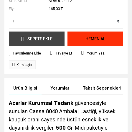
Stok Kodu
NDBUU2F1T2
Fiyat
165,00 TL
SEPETE EKLE
HEMEN AL
Tavsiye Et
Yorum Yaz
Karşılaştır
Ürün Bilgisi
Yorumlar
Taksit Seçenekleri
Acarlar Kurumsal Tedarik
güvencesiyle
sunulan Cassa 8040 Ambalaj Lastiği, yüksek
kauçuk oranı sayesinde üstün esneklik ve
dayanıklılık sergiler.
500 Gr
Midi paketiyle