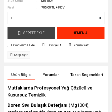
Stok Kodu
MG1004
Fiyat
705,00 TL + KDV
SEPETE EKLE
HEMEN AL
Tavsiye Et
Yorum Yaz
Karşılaştır
Ürün Bilgisi
Yorumlar
Taksit Seçenekleri
Mutfaklarda Profesyonel Yağ Çözücü ve
Kusursuz Temizlik
Doren Sıvı Bulaşık Deterjanı
(Mg1004),