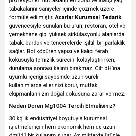
profesyonel mutfakların en zorlu ve inatçı yağ
tabakalarını saniyeler içinde çözmek üzere
formüle edilmiştir.
Acarlar Kurumsal Tedarik
güvencesiyle sunulan bu ürün; restoran, otel ve
yemekhane gibi yüksek sirkülasyonlu alanlarda
tabak, bardak ve tencerelerde ışıltılı bir parlaklık
sağlar. Bol köpüren yapısı ve kalıcı ferah
kokusuyla temizlik sürecini kolaylaştırırken,
durulama sonrası kalıntı bırakmaz. Cilt pH'ına
uyumlu içeriği sayesinde uzun süreli
kullanımlarda ellerinizi korur, mutfak
ekipmanlarınızın doğal dokusuna zarar vermez.
Neden Doren Mg1004 Tercih Etmelisiniz?
30 kg’lık endüstriyel boyutuyla kurumsal
işletmeler için hem ekonomik hem de uzun
ömürlü bir kullanım sunar. Az miktarda ürünle