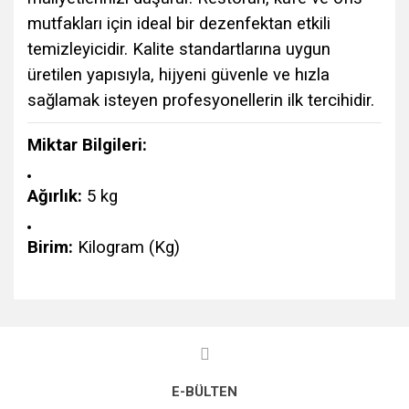
mutfakları için ideal bir dezenfektan etkili
temizleyicidir. Kalite standartlarına uygun
üretilen yapısıyla, hijyeni güvenle ve hızla
sağlamak isteyen profesyonellerin ilk tercihidir.
Miktar Bilgileri:
Ağırlık:
5 kg
Birim:
Kilogram (Kg)
Bu ürünün fiyat bilgisi, resim, ürün açıklamalarında ve diğer
konularda yetersiz gördüğünüz noktaları öneri formunu
Bu ürüne ilk yorumu siz yapın!
kullanarak tarafımıza iletebilirsiniz.
Görüş ve önerileriniz için teşekkür ederiz.
E-BÜLTEN
Yorum Yaz
Ürün resmi kalitesiz, bozuk veya görüntülenemiyor.