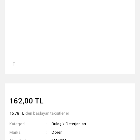
162,00 TL
16,78 TL
den başlayan taksitlerle!
Kategori
Bulaşık Deterjanları
Marka
Doren