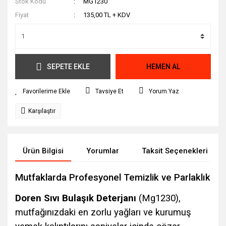
Stok Kodu
MG1230
Fiyat
135,00 TL + KDV
SEPETE EKLE
HEMEN AL
Tavsiye Et
Yorum Yaz
Karşılaştır
Ürün Bilgisi
Yorumlar
Taksit Seçenekleri
Mutfaklarda Profesyonel Temizlik ve Parlaklık
Doren Sıvı Bulaşık Deterjanı
(Mg1230),
mutfağınızdaki en zorlu yağları ve kurumuş