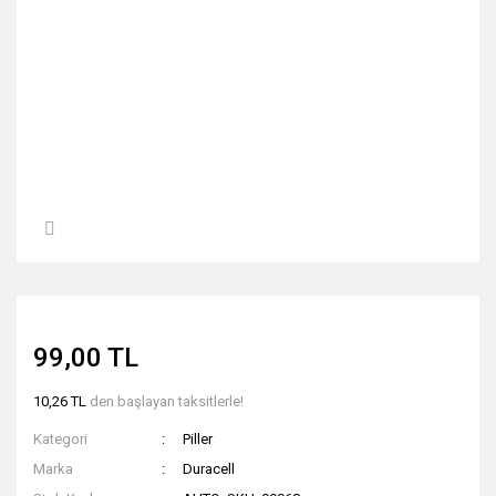
99,00 TL
10,26 TL
den başlayan taksitlerle!
Kategori
Piller
Marka
Duracell