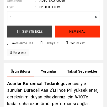
Stok Kodu
AUTO_SKU_00068
Fiyat
82,50 TL + KDV
SEPETE EKLE
HEMEN AL
Tavsiye Et
Yorum Yaz
Karşılaştır
Ürün Bilgisi
Yorumlar
Taksit Seçenekleri
Acarlar Kurumsal Tedarik
güvencesiyle
sunulan Duracell Aaa 2'Li İnce Pil, yüksek enerji
gereksinimi duyan cihazlarınız için %100'e
kadar daha uzun ömür performansı sağlar.