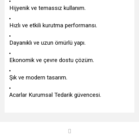
Hijyenik ve temassız kullanım.
Hızlı ve etkili kurutma performansı.
Dayanıklı ve uzun ömürlü yapı.
Ekonomik ve çevre dostu çözüm.
Şık ve modern tasarım.
Acarlar Kurumsal Tedarik güvencesi.
Bu ürünün fiyat bilgisi, resim, ürün açıklamalarında ve diğer
konularda yetersiz gördüğünüz noktaları öneri formunu
Bu ürüne ilk yorumu siz yapın!
kullanarak tarafımıza iletebilirsiniz.
Görüş ve önerileriniz için teşekkür ederiz.