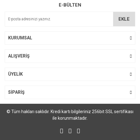
E-BÜLTEN
Yorum Yaz
Ürün resmi kalitesiz, bozuk veya görüntülenemiyor.
Ürün açıklamasında eksik bilgiler bulunuyor.
EKLE
Ürün bilgilerinde hatalar bulunuyor.
Ürün fiyatı diğer sitelerden daha pahalı.
KURUMSAL
Bu ürüne benzer farklı alternatifler olmalı.
ALIŞVERİŞ
ÜYELİK
Gönder
SİPARİŞ
© Tüm hakları saklıdır. Kredi kartı bilgileriniz 256bit SSL sertifikası
ile korunmaktadır.