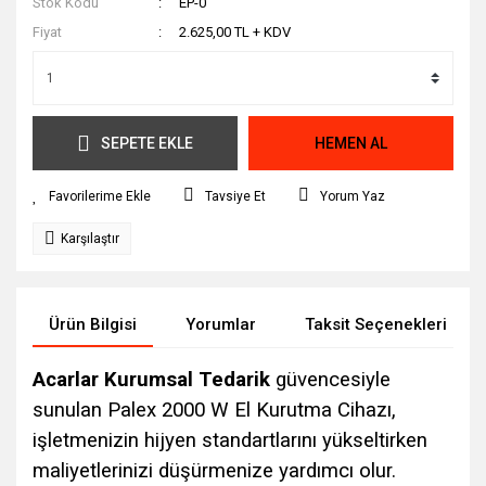
Stok Kodu
EP-0
Fiyat
2.625,00 TL + KDV
SEPETE EKLE
HEMEN AL
Tavsiye Et
Yorum Yaz
Karşılaştır
Ürün Bilgisi
Yorumlar
Taksit Seçenekleri
Acarlar Kurumsal Tedarik
güvencesiyle
sunulan Palex 2000 W El Kurutma Cihazı,
işletmenizin hijyen standartlarını yükseltirken
maliyetlerinizi düşürmenize yardımcı olur.