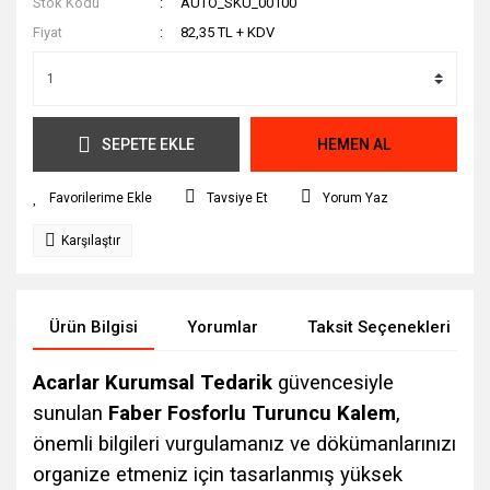
Stok Kodu
AUTO_SKU_00100
Fiyat
82,35 TL + KDV
SEPETE EKLE
HEMEN AL
Tavsiye Et
Yorum Yaz
Karşılaştır
Ürün Bilgisi
Yorumlar
Taksit Seçenekleri
Acarlar Kurumsal Tedarik
güvencesiyle
sunulan
Faber Fosforlu Turuncu Kalem
,
önemli bilgileri vurgulamanız ve dökümanlarınızı
organize etmeniz için tasarlanmış yüksek