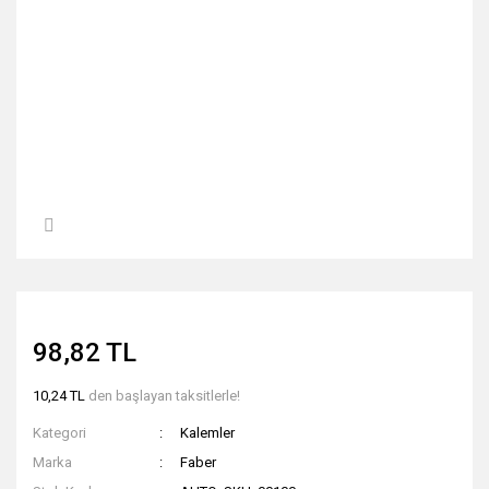
98,82 TL
10,24 TL
den başlayan taksitlerle!
Kategori
Kalemler
Marka
Faber