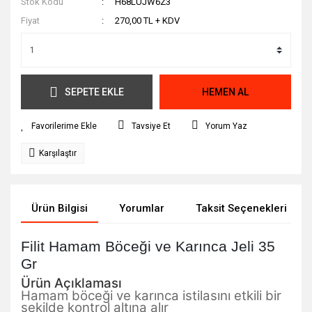
Stok Kodu
H68LUJW6Z3
Fiyat
270,00 TL + KDV
SEPETE EKLE
HEMEN AL
Tavsiye Et
Yorum Yaz
Karşılaştır
Ürün Bilgisi
Yorumlar
Taksit Seçenekleri
Filit Hamam Böceği ve Karınca Jeli 35
Gr
Ürün Açıklaması
Hamam böceği ve karınca istilasını etkili bir
şekilde kontrol altına alır