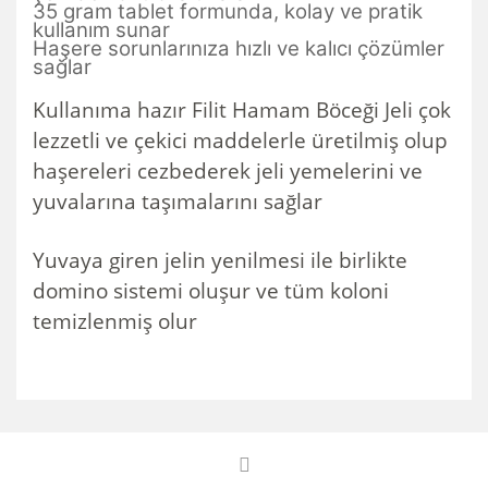
35 gram tablet formunda, kolay ve pratik
kullanım sunar
Haşere sorunlarınıza hızlı ve kalıcı çözümler
sağlar
Kullanıma hazır Filit Hamam Böceği Jeli çok
lezzetli ve çekici maddelerle üretilmiş olup
haşereleri cezbederek jeli yemelerini ve
yuvalarına taşımalarını sağlar
Yuvaya giren jelin yenilmesi ile birlikte
domino sistemi oluşur ve tüm koloni
temizlenmiş olur
Bu ürünün fiyat bilgisi, resim, ürün açıklamalarında ve diğer
konularda yetersiz gördüğünüz noktaları öneri formunu
Bu ürüne ilk yorumu siz yapın!
kullanarak tarafımıza iletebilirsiniz.
Görüş ve önerileriniz için teşekkür ederiz.