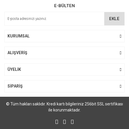
E-BÜLTEN
Yorum Yaz
Ürün resmi kalitesiz, bozuk veya görüntülenemiyor.
Ürün açıklamasında eksik bilgiler bulunuyor.
EKLE
Ürün bilgilerinde hatalar bulunuyor.
Ürün fiyatı diğer sitelerden daha pahalı.
KURUMSAL
Bu ürüne benzer farklı alternatifler olmalı.
ALIŞVERİŞ
ÜYELİK
Gönder
SİPARİŞ
© Tüm hakları saklıdır. Kredi kartı bilgileriniz 256bit SSL sertifikası
ile korunmaktadır.