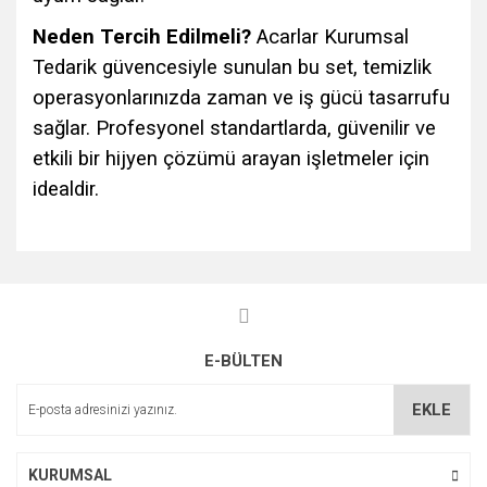
Neden Tercih Edilmeli?
Acarlar Kurumsal
Tedarik güvencesiyle sunulan bu set, temizlik
operasyonlarınızda zaman ve iş gücü tasarrufu
sağlar. Profesyonel standartlarda, güvenilir ve
etkili bir hijyen çözümü arayan işletmeler için
idealdir.
Bu ürünün fiyat bilgisi, resim, ürün açıklamalarında ve diğer
konularda yetersiz gördüğünüz noktaları öneri formunu
Bu ürüne ilk yorumu siz yapın!
kullanarak tarafımıza iletebilirsiniz.
Görüş ve önerileriniz için teşekkür ederiz.
E-BÜLTEN
Yorum Yaz
Ürün resmi kalitesiz, bozuk veya görüntülenemiyor.
Ürün açıklamasında eksik bilgiler bulunuyor.
EKLE
Ürün bilgilerinde hatalar bulunuyor.
Ürün fiyatı diğer sitelerden daha pahalı.
KURUMSAL