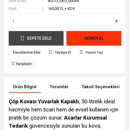
Stok Kodu
AUTO_SKU_00054
Fiyat
165,00 TL + KDV
SEPETE EKLE
HEMEN AL
Tavsiye Et
Yorum Yaz
Karşılaştır
Ürün Bilgisi
Yorumlar
Taksit Seçenekleri
Çöp Kovası Yuvarlak Kapaklı
, 50 litrelik ideal
hacmiyle hem ticari hem de evsel kullanım için
pratik bir çözüm sunar.
Acarlar Kurumsal
Tedarik
güvencesiyle sunulan bu kova,