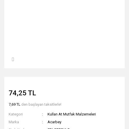
74,25 TL
7,69 TL
den başlayan taksitlerle!
Kategori
Kullan At Mutfak Malzemeleri
Marka
Acarbey