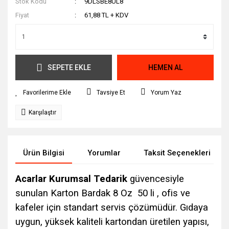
Stok Kodu
9DLSBE8UL8
Fiyat
61,88 TL + KDV
SEPETE EKLE
HEMEN AL
Tavsiye Et
Yorum Yaz
Karşılaştır
Ürün Bilgisi
Yorumlar
Taksit Seçenekleri
Acarlar Kurumsal Tedarik
güvencesiyle
sunulan Karton Bardak 8 Oz 50 li , ofis ve
kafeler için standart servis çözümüdür. Gıdaya
uygun, yüksek kaliteli kartondan üretilen yapısı,