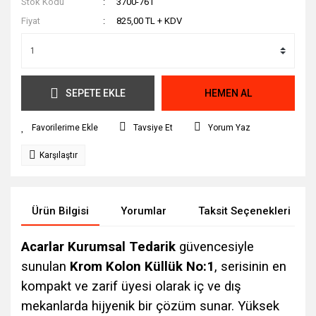
Stok Kodu
3700-761
Fiyat
825,00 TL + KDV
SEPETE EKLE
HEMEN AL
Tavsiye Et
Yorum Yaz
Karşılaştır
Ürün Bilgisi
Yorumlar
Taksit Seçenekleri
Acarlar Kurumsal Tedarik
güvencesiyle
sunulan
Krom Kolon Küllük No:1
, serisinin en
kompakt ve zarif üyesi olarak iç ve dış
mekanlarda hijyenik bir çözüm sunar. Yüksek