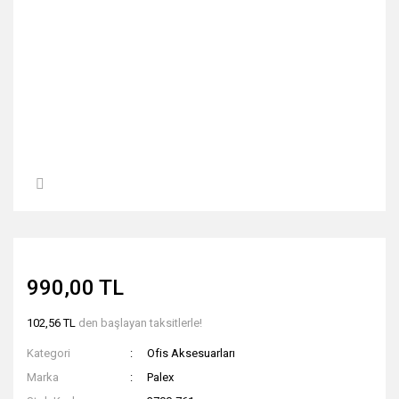
990,00 TL
102,56 TL
den başlayan taksitlerle!
Kategori
Ofis Aksesuarları
Marka
Palex