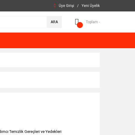
Üye Girişi
/
Yeni Üyelik
ARA
Toplam -
dımcı Temizlik Gereçleri ve Yedekleri