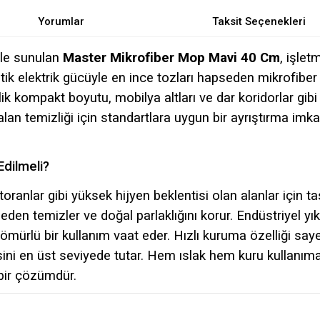
Yorumlar
Taksit Seçenekleri
le sunulan
Master Mikrofiber Mop Mavi 40 Cm
, işle
Statik elektrik gücüyle en ince tozları hapseden mikrofibe
lik kompakt boyutu, mobilya altları ve dar koridorlar gi
 alan temizliği için standartlara uygun bir ayrıştırma i
Edilmeli?
estoranlar gibi yüksek hijyen beklentisi olan alanlar için 
den temizler ve doğal parlaklığını korur. Endüstriyel y
ömürlü bir kullanım vaat eder. Hızlı kuruma özelliği saye
ini en üst seviyede tutar. Hem ıslak hem kuru kullanı
 bir çözümdür.