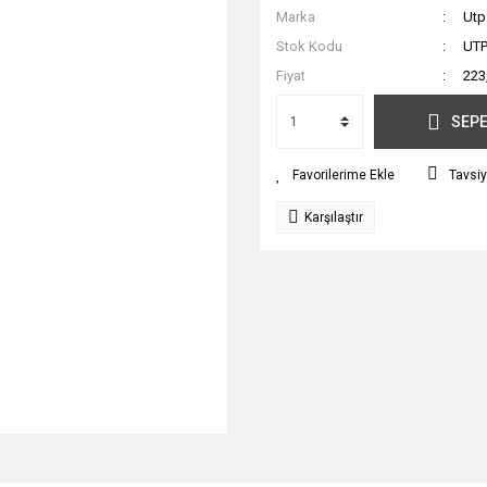
Marka
Utp
Stok Kodu
UTP
Fiyat
223
SEPE
Tavsiy
Karşılaştır