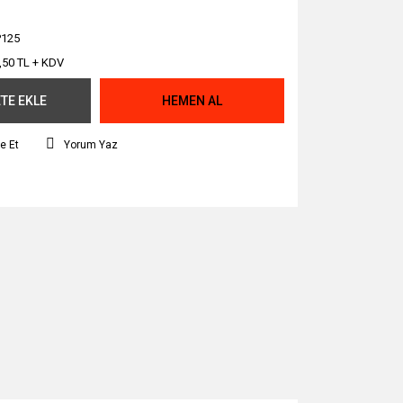
125
,50 TL + KDV
TE EKLE
HEMEN AL
e Et
Yorum Yaz