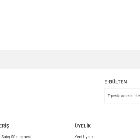
e diğer konularda yetersiz gördüğünüz noktaları öneri formunu kullanarak tarafımı
Bu ürüne ilk yorumu siz yapın!
r.
Yorum Yaz
E-BÜLTEN
ERİŞ
ÜYELİK
i Satış Sözleşmesi
Yeni Üyelik