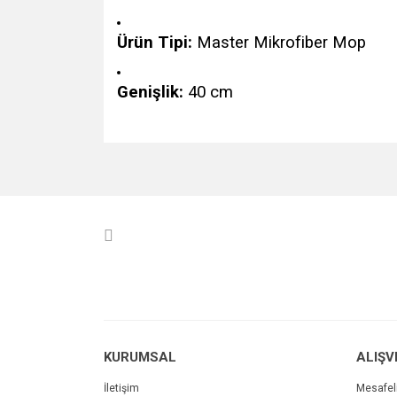
Ürün Tipi:
Master Mikrofiber Mop
Genişlik:
40 cm
Bu ürünün fiyat bilgisi, resim, ürün açıklamalarında v
Görüş ve önerileriniz için teşekkür ederiz.
Ürün resmi kalitesiz, bozuk veya görüntülenemiyo
Ürün açıklamasında eksik bilgiler bulunuyor.
Ürün bilgilerinde hatalar bulunuyor.
Ürün fiyatı diğer sitelerden daha pahalı.
Bu ürüne benzer farklı alternatifler olmalı.
KURUMSAL
ALIŞV
İletişim
Mesafel