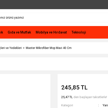
ık
Gıda ve Mutfak
Mobilya ve Hırdavat
Teknoloji
leri ve Yedekleri
Master Mikrofiber Mop Mavi 40 Cm
245,85 TL
25,47 TL
den başlayan taksitlerle!
Kategori
Yar