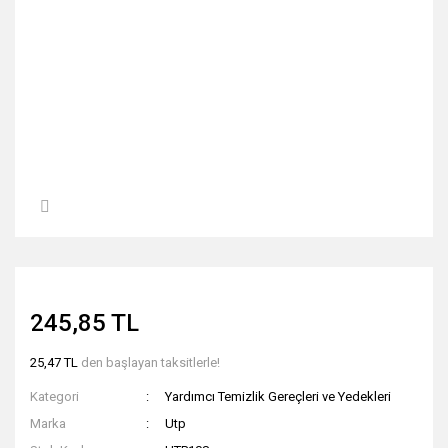
245,85 TL
25,47 TL
den başlayan taksitlerle!
Kategori
Yardımcı Temizlik Gereçleri ve Yedekleri
Marka
Utp