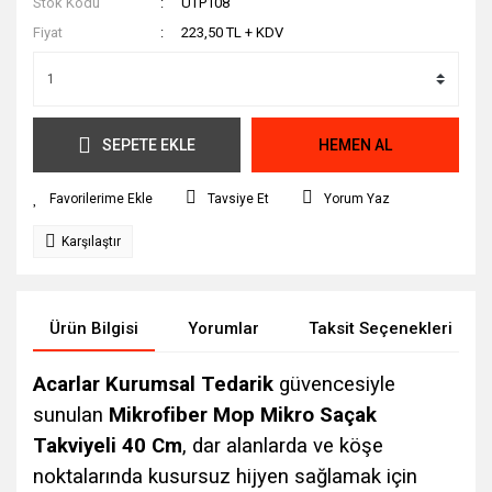
Stok Kodu
UTP108
Fiyat
223,50 TL + KDV
SEPETE EKLE
HEMEN AL
Tavsiye Et
Yorum Yaz
Karşılaştır
Ürün Bilgisi
Yorumlar
Taksit Seçenekleri
Acarlar Kurumsal Tedarik
güvencesiyle
sunulan
Mikrofiber Mop Mikro Saçak
Takviyeli 40 Cm
, dar alanlarda ve köşe
noktalarında kusursuz hijyen sağlamak için