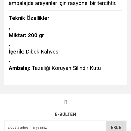
ambalajda arayanlar için rasyonel bir tercihtir.
Teknik Özellikler
Miktar:
200 gr
İçerik:
Dibek Kahvesi
Ambalaj:
Tazeliği Koruyan Silindir Kutu
Bu ürünün fiyat bilgisi, resim, ürün açıklamalarında ve diğer
konularda yetersiz gördüğünüz noktaları öneri formunu
Bu ürüne ilk yorumu siz yapın!
kullanarak tarafımıza iletebilirsiniz.
Görüş ve önerileriniz için teşekkür ederiz.
E-BÜLTEN
Yorum Yaz
Ürün resmi kalitesiz, bozuk veya görüntülenemiyor.
Ürün açıklamasında eksik bilgiler bulunuyor.
EKLE