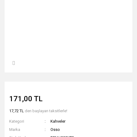
171,00 TL
17,72 TL
den başlayan taksitlerle!
Kategori
Kahveler
Marka
Osso