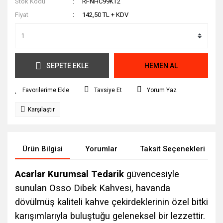
Stok Kodu
RFNHC99KT2
Fiyat
142,50 TL + KDV
SEPETE EKLE
HEMEN AL
Tavsiye Et
Yorum Yaz
Karşılaştır
Ürün Bilgisi
Yorumlar
Taksit Seçenekleri
Acarlar Kurumsal Tedarik
güvencesiyle
sunulan Osso Dibek Kahvesi, havanda
dövülmüş kaliteli kahve çekirdeklerinin özel bitki
karışımlarıyla buluştuğu geleneksel bir lezzettir.