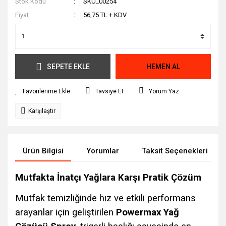
Stok Kodu
SKU_00254
Fiyat
56,75 TL + KDV
SEPETE EKLE
HEMEN AL
Tavsiye Et
Yorum Yaz
Karşılaştır
Ürün Bilgisi
Yorumlar
Taksit Seçenekleri
Mutfakta İnatçı Yağlara Karşı Pratik Çözüm
Mutfak temizliğinde hız ve etkili performans
arayanlar için geliştirilen
Powermax Yağ