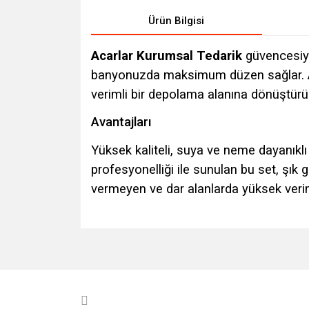
Ürün Bilgisi
Acarlar Kurumsal Tedarik
güvencesiyl
banyonuzda maksimum düzen sağlar. Aya
verimli bir depolama alanına dönüştürür
Avantajları
Yüksek kaliteli, suya ve neme dayanıklı 
profesyonelliği ile sunulan bu set, şık
vermeyen ve dar alanlarda yüksek verim
Bu ürünün fiyat bilgisi, resim, ürün açıklamalarında v
Görüş ve önerileriniz için teşekkür ederiz.
Ürün resmi kalitesiz, bozuk veya görüntülenemiyo
Ürün açıklamasında eksik bilgiler bulunuyor.