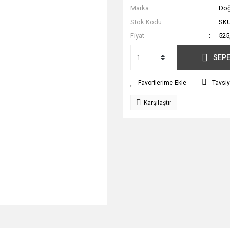
Marka
Do
Stok Kodu
SKU
Fiyat
525
SEPE
Tavsiy
Karşılaştır