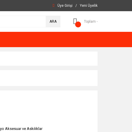
Üye Girişi
/
Yeni Üyelik
ARA
Toplam -
yo Aksesuar ve Askılıklar