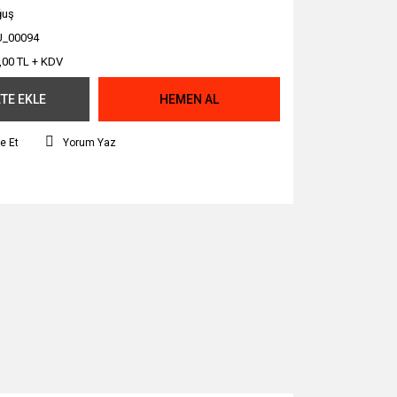
ğuş
_00094
,00 TL + KDV
TE EKLE
HEMEN AL
e Et
Yorum Yaz