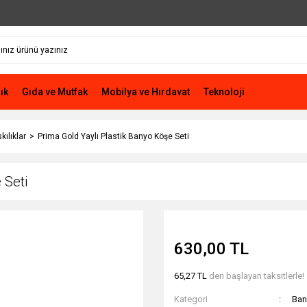
ık
Gıda ve Mutfak
Mobilya ve Hırdavat
Teknoloji
ılıklar
Prima Gold Yaylı Plastik Banyo Köşe Seti
 Seti
630,00 TL
65,27 TL
den başlayan taksitlerle!
Kategori
Ban