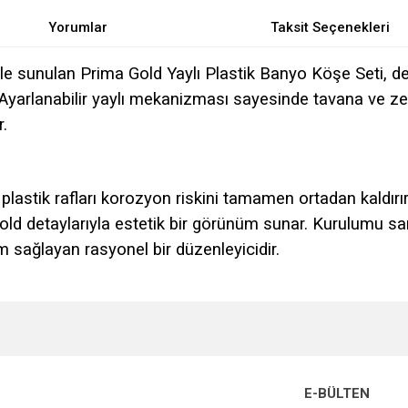
Yorumlar
Taksit Seçenekleri
e sunulan Prima Gold Yaylı Plastik Banyo Köşe Seti, 
rlanabilir yaylı mekanizması sayesinde tavana ve zem
.
plastik rafları korozyon riskini tamamen ortadan kaldırı
 gold detaylarıyla estetik bir görünüm sunar. Kurulumu sa
 sağlayan rasyonel bir düzenleyicidir.
e diğer konularda yetersiz gördüğünüz noktaları öneri formunu kullanarak tarafımı
Bu ürüne ilk yorumu siz yapın!
r.
Yorum Yaz
E-BÜLTEN