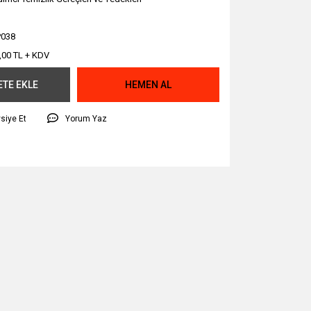
038
,00 TL + KDV
ETE EKLE
HEMEN AL
siye Et
Yorum Yaz