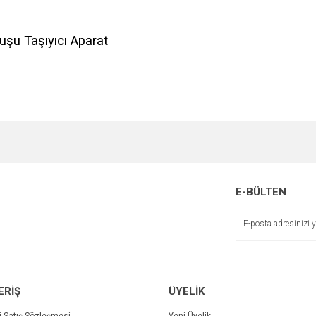
şu Taşıyıcı Aparat
e diğer konularda yetersiz gördüğünüz noktaları öneri formunu kullanarak tarafımı
Bu ürüne ilk yorumu siz yapın!
r.
Yorum Yaz
E-BÜLTEN
ERİŞ
ÜYELİK