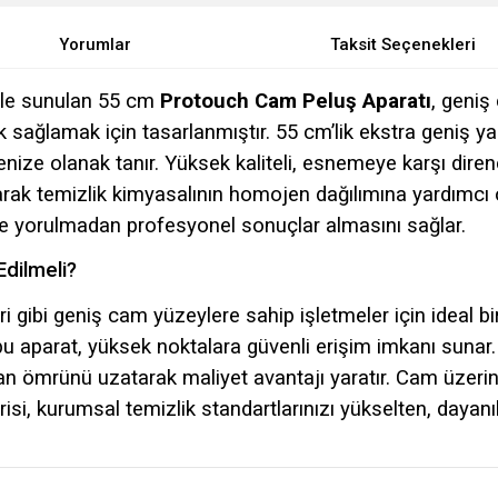
Yorumlar
Taksit Seçenekleri
le sunulan 55 cm
Protouch Cam Peluş Aparatı
, geniş
 sağlamak için tasarlanmıştır. 55 cm’lik ekstra geniş y
enize olanak tanır. Yüksek kaliteli, esnemeye karşı dir
rak temizlik kimyasalının homojen dağılımına yardımcı o
ile yorulmadan profesyonel sonuçlar almasını sağlar.
Edilmeli?
eri gibi geniş cam yüzeylere sahip işletmeler için ideal bi
u aparat, yüksek noktalara güvenli erişim imkanı sunar
an ömrünü uzatarak maliyet avantajı yaratır. Cam üzerinde
isi, kurumsal temizlik standartlarınızı yükselten, dayanı