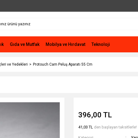
ık
Gıda ve Mutfak
Mobilya ve Hırdavat
Teknoloji
leri ve Yedekleri
Protouch Cam Peluş Aparatı 55 Cm
396,00 TL
41,03 TL
den başlayan taksitlerle!
Kategori
Yar