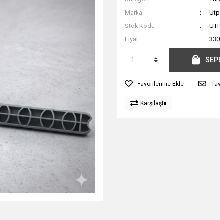
Marka
Utp
Stok Kodu
UTP
Fiyat
330
SEP
Tav
Karşılaştır