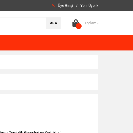
Üye Girişi
/
Yeni Üyelik
ARA
Toplam -
dımcı Temizlik Gereçleri ve Yedekleri