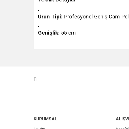
Ürün Tipi:
Profesyonel Geniş Cam Pelu
Genişlik:
55 cm
Bu ürünün fiyat bilgisi, resim, ürün açıklamalarında v
Görüş ve önerileriniz için teşekkür ederiz.
Ürün resmi kalitesiz, bozuk veya görüntülenemiyo
Ürün açıklamasında eksik bilgiler bulunuyor.
Ürün bilgilerinde hatalar bulunuyor.
Ürün fiyatı diğer sitelerden daha pahalı.
Bu ürüne benzer farklı alternatifler olmalı.
KURUMSAL
ALIŞV