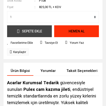
Stok Kodu
P108
Fiyat
825,00 TL + KDV
SEPETE EKLE
HEMEN AL
Tavsiye Et
Yorum Yaz
Karşılaştır
Ürün Bilgisi
Yorumlar
Taksit Seçenekleri
Acarlar Kurumsal Tedarik
güvencesiyle
sunulan
Pulex cam kazıma jileti
, endüstriyel
temizlik standartlarında en zorlu yüzey kirlerini
temizlemek için üretilmiştir. Yüksek kaliteli