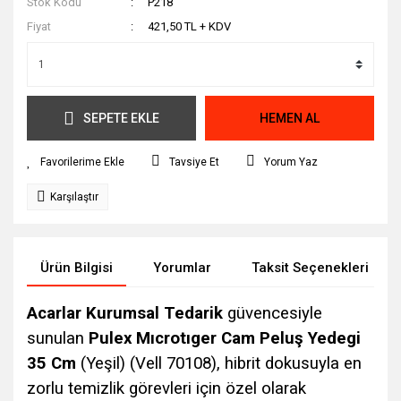
Stok Kodu
P218
Fiyat
421,50 TL + KDV
SEPETE EKLE
HEMEN AL
Tavsiye Et
Yorum Yaz
Karşılaştır
Ürün Bilgisi
Yorumlar
Taksit Seçenekleri
Acarlar Kurumsal Tedarik
güvencesiyle
sunulan
Pulex Mıcrotıger Cam Peluş Yedegi
35 Cm
(Yeşil) (Vell 70108), hibrit dokusuyla en
zorlu temizlik görevleri için özel olarak