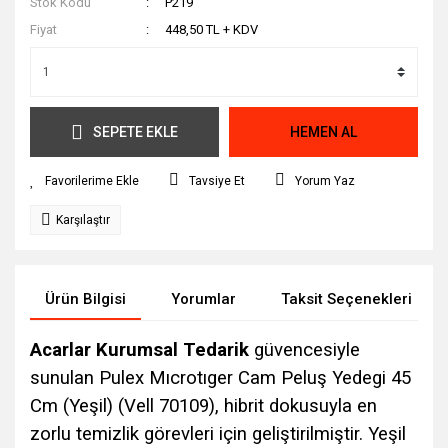
Stok Kodu
P219
Fiyat
448,50 TL + KDV
SEPETE EKLE
HEMEN AL
Tavsiye Et
Yorum Yaz
Karşılaştır
Ürün Bilgisi
Yorumlar
Taksit Seçenekleri
Acarlar Kurumsal Tedarik
güvencesiyle
sunulan Pulex Mıcrotıger Cam Peluş Yedegi 45
Cm (Yeşil) (Vell 70109), hibrit dokusuyla en
zorlu temizlik görevleri için geliştirilmiştir. Yeşil