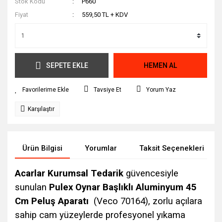
Stok Kodu
P660
Fiyat
559,50 TL + KDV
SEPETE EKLE
HEMEN AL
Tavsiye Et
Yorum Yaz
Karşılaştır
Ürün Bilgisi
Yorumlar
Taksit Seçenekleri
Acarlar Kurumsal Tedarik
güvencesiyle
sunulan
Pulex Oynar Başlıklı Aluminyum 45
Cm Peluş Aparatı
(Veco 70164), zorlu açılara
sahip cam yüzeylerde profesyonel yıkama