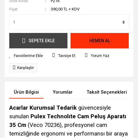
Stok Kodu
P216
Fiyat
390,00 TL + KDV
SEPETE EKLE
HEMEN AL
Tavsiye Et
Yorum Yaz
Karşılaştır
Ürün Bilgisi
Yorumlar
Taksit Seçenekleri
Acarlar Kurumsal Tedarik
güvencesiyle
sunulan
Pulex Technolıte Cam Peluş Aparatı
35 Cm
(Veco 70236), profesyonel cam
temizliğinde ergonomi ve performansı bir araya