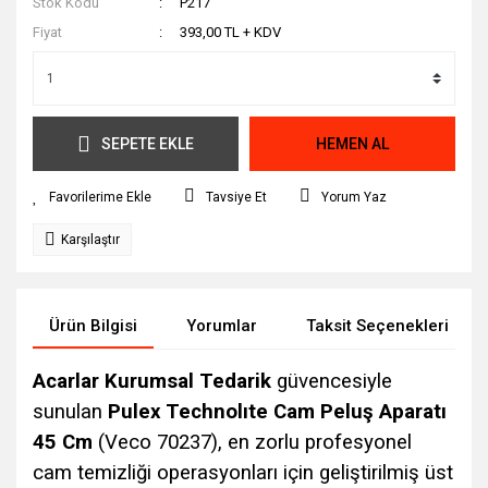
Stok Kodu
P217
Fiyat
393,00 TL + KDV
SEPETE EKLE
HEMEN AL
Tavsiye Et
Yorum Yaz
Karşılaştır
Ürün Bilgisi
Yorumlar
Taksit Seçenekleri
Acarlar Kurumsal Tedarik
güvencesiyle
sunulan
Pulex Technolıte Cam Peluş Aparatı
45 Cm
(Veco 70237), en zorlu profesyonel
cam temizliği operasyonları için geliştirilmiş üst