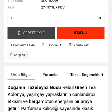
Stok Kodu
SKU_00099
Fiyat
274,37 TL + KDV
SEPETE EKLE
HEMEN AL
Tavsiye Et
Yorum Yaz
Karşılaştır
Ürün Bilgisi
Yorumlar
Taksit Seçenekleri
Doğanın Tazeleyici Gücü
Rebul Green Tea
Kolonya, yeşil çay yapraklarının canlandırıcı
etkisini ve bergamotun enerjisini bir araya
getirir. Parfümsü kalıcılığı sayesinde klasik