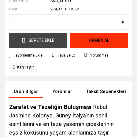
Stok Kodu
SKU_00100
Fiyat
274,37 TL + KDV
SEPETE EKLE
HEMEN AL
Tavsiye Et
Yorum Yaz
Karşılaştır
Ürün Bilgisi
Yorumlar
Taksit Seçenekleri
Zarafet ve Tazeliğin Buluşması
Rebul
Jasmine Kolonya, Güney İtalya’nın sahil
esintilerini ve en taze yasemin çiçeklerinin
eşsiz kokusunu yaşam alanlarınıza taşır.