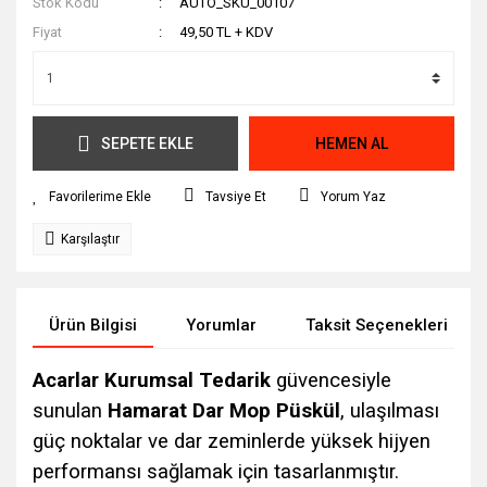
Stok Kodu
AUTO_SKU_00107
Fiyat
49,50 TL + KDV
SEPETE EKLE
HEMEN AL
Tavsiye Et
Yorum Yaz
Karşılaştır
Ürün Bilgisi
Yorumlar
Taksit Seçenekleri
Acarlar Kurumsal Tedarik
güvencesiyle
sunulan
Hamarat Dar Mop Püskül
, ulaşılması
güç noktalar ve dar zeminlerde yüksek hijyen
performansı sağlamak için tasarlanmıştır.