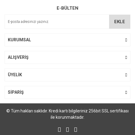
E-BÜLTEN
Yorum Yaz
Ürün resmi kalitesiz, bozuk veya görüntülenemiyor.
Ürün açıklamasında eksik bilgiler bulunuyor.
EKLE
Ürün bilgilerinde hatalar bulunuyor.
Ürün fiyatı diğer sitelerden daha pahalı.
KURUMSAL
Bu ürüne benzer farklı alternatifler olmalı.
ALIŞVERİŞ
ÜYELİK
Gönder
SİPARİŞ
© Tüm hakları saklıdır. Kredi kartı bilgileriniz 256bit SSL sertifikası
ile korunmaktadır.