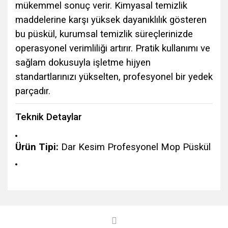
mükemmel sonuç verir. Kimyasal temizlik
maddelerine karşı yüksek dayanıklılık gösteren
bu püskül, kurumsal temizlik süreçlerinizde
operasyonel verimliliği artırır. Pratik kullanımı ve
sağlam dokusuyla işletme hijyen
standartlarınızı yükselten, profesyonel bir yedek
parçadır.
Teknik Detaylar
Ürün Tipi:
Dar Kesim Profesyonel Mop Püskül
Bu ürünün fiyat bilgisi, resim, ürün açıklamalarında ve diğer
konularda yetersiz gördüğünüz noktaları öneri formunu
Bu ürüne ilk yorumu siz yapın!
kullanarak tarafımıza iletebilirsiniz.
Görüş ve önerileriniz için teşekkür ederiz.