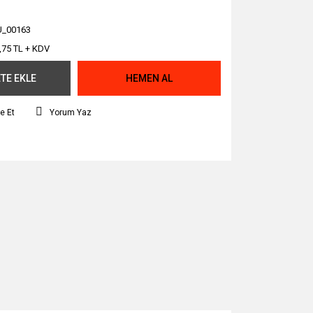
_00163
,75 TL + KDV
TE EKLE
HEMEN AL
e Et
Yorum Yaz