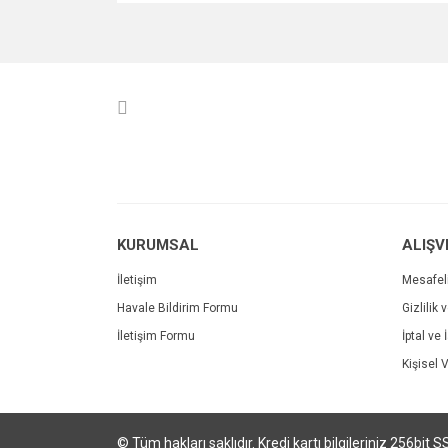
Bu ürünün fiyat bilgisi, resim, ürün açıklamalarında v
Görüş ve önerileriniz için teşekkür ederiz.
Ürün resmi kalitesiz, bozuk veya görüntülenemiyo
Ürün açıklamasında eksik bilgiler bulunuyor.
Ürün bilgilerinde hatalar bulunuyor.
Ürün fiyatı diğer sitelerden daha pahalı.
Bu ürüne benzer farklı alternatifler olmalı.
KURUMSAL
ALIŞV
İletişim
Mesafel
Havale Bildirim Formu
Gizlilik 
İletişim Formu
İptal ve 
Kişisel V
© Tüm hakları saklıdır. Kredi kartı bilgileriniz 256bit S