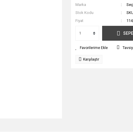
Marka
Seç
Stok Kodu
SKU
Fiyat
114
SEPE
Tavsiy
Karşılaştır