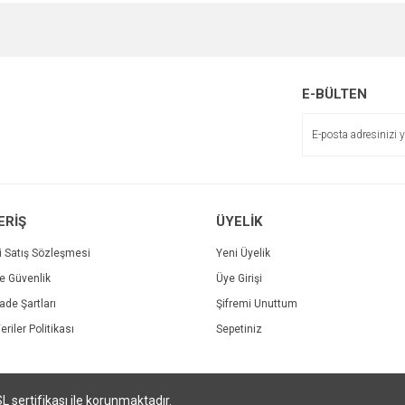
e diğer konularda yetersiz gördüğünüz noktaları öneri formunu kullanarak tarafımı
Bu ürüne ilk yorumu siz yapın!
r.
Yorum Yaz
E-BÜLTEN
ERİŞ
ÜYELİK
i Satış Sözleşmesi
Yeni Üyelik
ve Güvenlik
Üye Girişi
Gönder
İade Şartları
Şifremi Unuttum
eriler Politikası
Sepetiniz
SL sertifikası ile korunmaktadır.