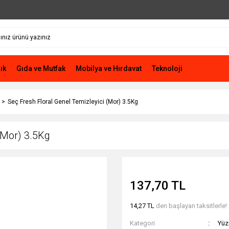
ık
Gıda ve Mutfak
Mobilya ve Hırdavat
Teknoloji
Seç Fresh Floral Genel Temizleyici (Mor) 3.5Kg
(Mor) 3.5Kg
137,70 TL
14,27 TL
den başlayan taksitlerle!
Kategori
Yüz