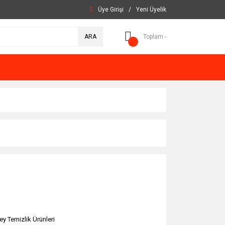
Üye Girişi
/
Yeni Üyelik
ARA
Toplam -
ey Temizlik Ürünleri