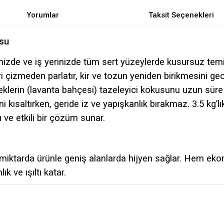
Yorumlar
Taksit Seçenekleri
usu
inizde ve iş yerinizde tüm sert yüzeylerde kusursuz tem
çizmeden parlatır, kir ve tozun yeniden birikmesini geci
eklerin (lavanta bahçesi) tazeleyici kokusunu uzun sü
ni kısaltırken, geride iz ve yapışkanlık bırakmaz. 3.5 kg
ı ve etkili bir çözüm sunar.
iktarda ürünle geniş alanlarda hijyen sağlar. Hem ek
k ve ışıltı katar.