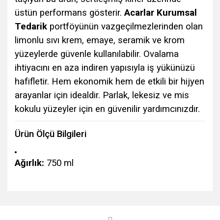
üstün performans gösterir.
Acarlar Kurumsal
Tedarik
portföyünün vazgeçilmezlerinden olan
limonlu sıvı krem, emaye, seramik ve krom
yüzeylerde güvenle kullanılabilir. Ovalama
ihtiyacını en aza indiren yapısıyla iş yükünüzü
hafifletir. Hem ekonomik hem de etkili bir hijyen
arayanlar için idealdir. Parlak, lekesiz ve mis
kokulu yüzeyler için en güvenilir yardımcınızdır.
Ürün Ölçü Bilgileri
Ağırlık:
750 ml
Bu ürünün fiyat bilgisi, resim, ürün açıklamalarında ve diğer
konularda yetersiz gördüğünüz noktaları öneri formunu
Bu ürüne ilk yorumu siz yapın!
kullanarak tarafımıza iletebilirsiniz.