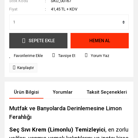
Stok Kodu
SKU_00167
Fiyat
41,45 TL + KDV
SEPETE EKLE
HEMEN AL
Tavsiye Et
Yorum Yaz
Karşılaştır
Ürün Bilgisi
Yorumlar
Taksit Seçenekleri
Mutfak ve Banyolarda Derinlemesine Limon
Ferahlığı
Seç Sıvı Krem (Limonlu) Temizleyici
, en zorlu