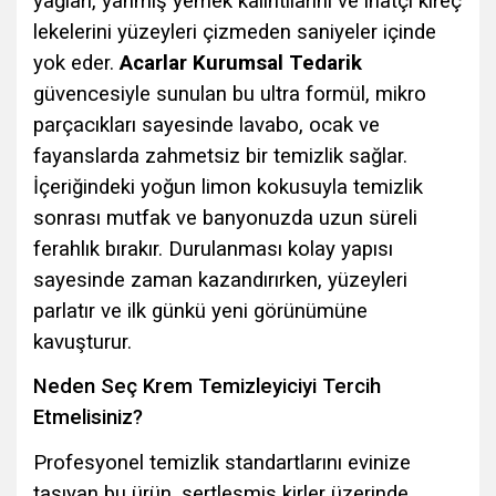
yağları, yanmış yemek kalıntılarını ve inatçı kireç
lekelerini yüzeyleri çizmeden saniyeler içinde
yok eder.
Acarlar Kurumsal Tedarik
güvencesiyle sunulan bu ultra formül, mikro
parçacıkları sayesinde lavabo, ocak ve
fayanslarda zahmetsiz bir temizlik sağlar.
İçeriğindeki yoğun limon kokusuyla temizlik
sonrası mutfak ve banyonuzda uzun süreli
ferahlık bırakır. Durulanması kolay yapısı
sayesinde zaman kazandırırken, yüzeyleri
parlatır ve ilk günkü yeni görünümüne
kavuşturur.
Neden Seç Krem Temizleyiciyi Tercih
Etmelisiniz?
Profesyonel temizlik standartlarını evinize
taşıyan bu ürün, sertleşmiş kirler üzerinde