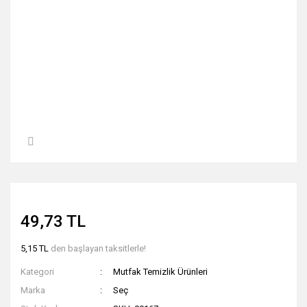
49,73 TL
5,15 TL
den başlayan taksitlerle!
Kategori
Mutfak Temizlik Ürünleri
Marka
Seç