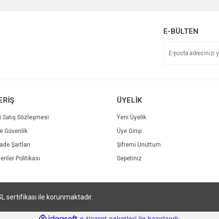
Bu ürüne ilk yorumu siz yapın!
r.
Yorum Yaz
E-BÜLTEN
ERİŞ
ÜYELİK
i Satış Sözleşmesi
Yeni Üyelik
ve Güvenlik
Üye Girişi
Gönder
İade Şartları
Şifremi Unuttum
eriler Politikası
Sepetiniz
SL sertifikası ile korunmaktadır.
ile
ideasoft
e-