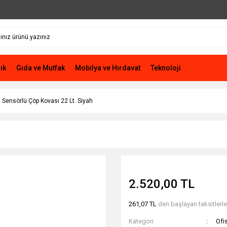
ık
Gıda ve Mutfak
Mobilya ve Hırdavat
Teknoloji
Sensörlü Çöp Kovası 22 Lt. Siyah
2.520,00 TL
261,07 TL
den başlayan taksitlerle
Kategori
Ofis