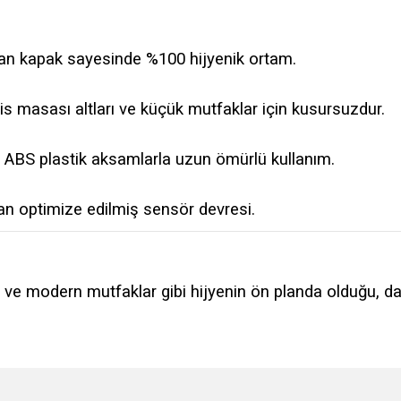
an kapak sayesinde %100 hijyenik ortam.
fis masası altları ve küçük mutfaklar için kusursuzdur.
e ABS plastik aksamlarla uzun ömürlü kullanım.
n optimize edilmiş sensör devresi.
 ve modern mutfaklar gibi hijyenin ön planda olduğu, d
e diğer konularda yetersiz gördüğünüz noktaları öneri formunu kullanarak tarafımı