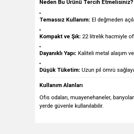
Neden Bu Ürünü Tercih Etmelisiniz?
Temassız Kullanım:
El değmeden açıl
Kompakt ve Şık:
22 litrelik hacmiyle o
Dayanıklı Yapı:
Kaliteli metal alaşım v
Düşük Tüketim:
Uzun pil ömrü sağlaya
Kullanım Alanları
Ofis odaları, muayenehaneler, banyolar
yerde güvenle kullanılabilir.
Bu ürünün fiyat bilgisi, resim, ürün açıklamalarında v
Görüş ve önerileriniz için teşekkür ederiz.