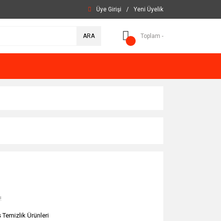
Üye Girişi
/
Yeni Üyelik
ARA
Toplam -
!
 Temizlik Ürünleri