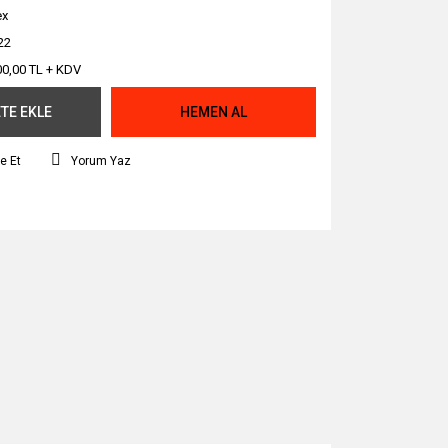
ex
22
00,00 TL + KDV
TE EKLE
HEMEN AL
e Et
Yorum Yaz