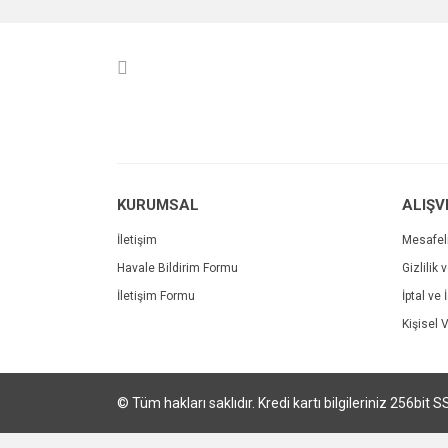
Ürün resmi kalitesiz, bozuk veya görüntülenemiyo
Ürün açıklamasında eksik bilgiler bulunuyor.
Ürün bilgilerinde hatalar bulunuyor.
Ürün fiyatı diğer sitelerden daha pahalı.
Bu ürüne benzer farklı alternatifler olmalı.
KURUMSAL
ALIŞV
İletişim
Mesafel
Havale Bildirim Formu
Gizlilik 
İletişim Formu
İptal ve 
Kişisel V
© Tüm hakları saklıdır. Kredi kartı bilgileriniz 256bit S