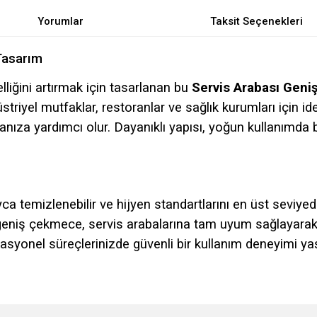
Yorumlar
Taksit Seçenekleri
Tasarım
lliğini artırmak için tasarlanan bu
Servis Arabası Gen
striyel mutfaklar, restoranlar ve sağlık kurumları için i
manıza yardımcı olur. Dayanıklı yapısı, yoğun kullanım
 temizlenebilir ve hijyen standartlarını en üst seviyed
eniş çekmece, servis arabalarına tam uyum sağlayarak 
syonel süreçlerinizde güvenli bir kullanım deneyimi yaşa
e diğer konularda yetersiz gördüğünüz noktaları öneri formunu kullanarak tarafımı