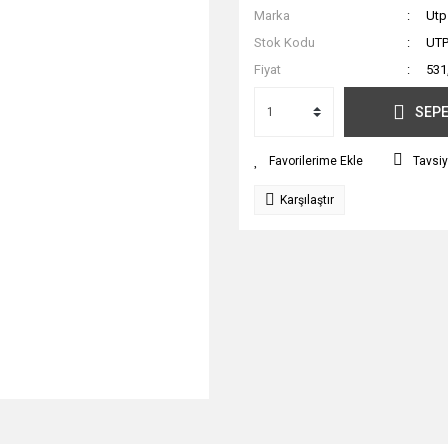
Marka
Utp
Stok Kodu
UTP
Fiyat
531
SEPE
Tavsiy
Karşılaştır