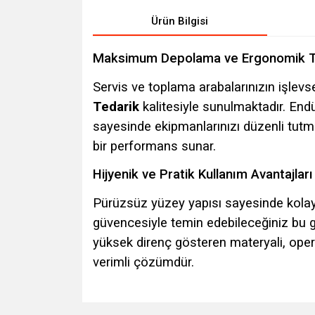
Ürün Bilgisi
Maksimum Depolama ve Ergonomik 
Servis ve toplama arabalarınızın işlevse
Tedarik
kalitesiyle sunulmaktadır. Endü
sayesinde ekipmanlarınızı düzenli tut
bir performans sunar.
Hijyenik ve Pratik Kullanım Avantajları
Pürüzsüz yüzey yapısı sayesinde kolayca
güvencesiyle temin edebileceğiniz bu g
yüksek direnç gösteren materyali, opera
verimli çözümdür.
Bu ürünün fiyat bilgisi, resim, ürün açıklamalarında v