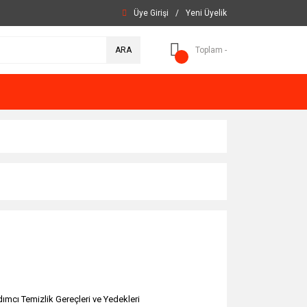
Üye Girişi
/
Yeni Üyelik
ARA
Toplam -
dımcı Temizlik Gereçleri ve Yedekleri