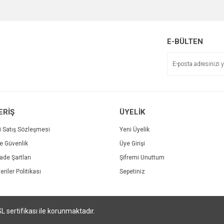
Bu ürüne ilk yorumu siz yapın!
r.
Yorum Yaz
E-BÜLTEN
ERİŞ
ÜYELİK
i Satış Sözleşmesi
Yeni Üyelik
ve Güvenlik
Üye Girişi
Gönder
İade Şartları
Şifremi Unuttum
eriler Politikası
Sepetiniz
SL sertifikası ile korunmaktadır.