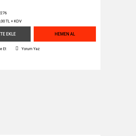
276
,00 TL + KDV
TE EKLE
HEMEN AL
e Et
Yorum Yaz