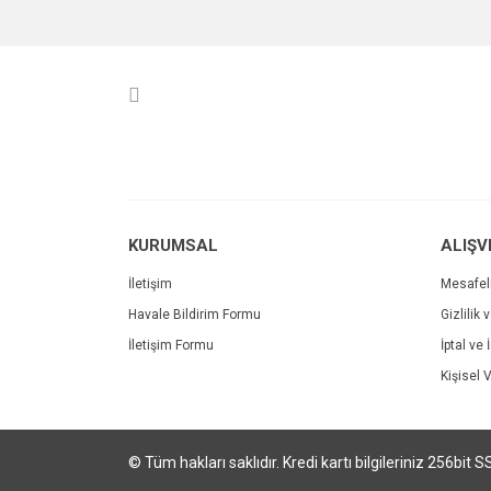
Görüş ve önerileriniz için teşekkür ederiz.
Ürün resmi kalitesiz, bozuk veya görüntülenemiyo
Ürün açıklamasında eksik bilgiler bulunuyor.
Ürün bilgilerinde hatalar bulunuyor.
Ürün fiyatı diğer sitelerden daha pahalı.
Bu ürüne benzer farklı alternatifler olmalı.
KURUMSAL
ALIŞV
İletişim
Mesafel
Havale Bildirim Formu
Gizlilik 
İletişim Formu
İptal ve 
Kişisel V
© Tüm hakları saklıdır. Kredi kartı bilgileriniz 256bit S