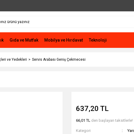
ık
Gıda ve Mutfak
Mobilya ve Hırdavat
Teknoloji
leri ve Yedekleri
Servis Arabası Geniş Çekmecesi
637,20 TL
66,01 TL
den başlayan taksitlerle!
Kategori
Yar