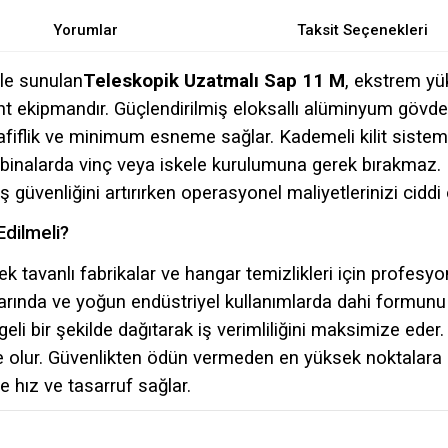
Yorumlar
Taksit Seçenekleri
le sunulan
Teleskopik Uzatmalı Sap 11 M
, ekstrem yü
ent ekipmandır. Güçlendirilmiş eloksallı alüminyum gövd
iflik ve minimum esneme sağlar. Kademeli kilit sistemi
 binalarda vinç veya iskele kurulumuna gerek bırakmaz.
iş güvenliğini artırırken operasyonel maliyetlerinizi cidd
Edilmeli?
sek tavanlı fabrikalar ve hangar temizlikleri için profes
larında ve yoğun endüstriyel kullanımlarda dahi formun
eli bir şekilde dağıtarak iş verimliliğini maksimize eder
re olur. Güvenlikten ödün vermeden en yüksek noktalara
e hız ve tasarruf sağlar.