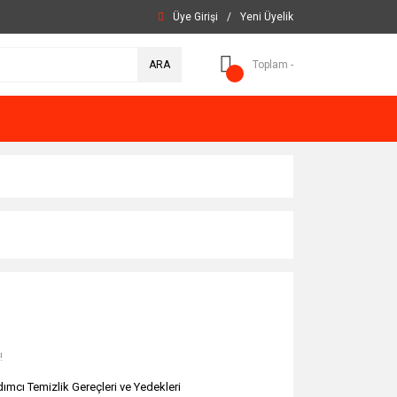
Üye Girişi
/
Yeni Üyelik
ARA
Toplam -
!
dımcı Temizlik Gereçleri ve Yedekleri