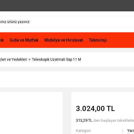
ık
Gıda ve Mutfak
Mobilya ve Hırdavat
Teknoloji
leri ve Yedekleri
Teleskopik Uzatmalı Sap 11 M
3.024,00 TL
313,29 TL
den başlayan taksitlerle
Kategori
Yar