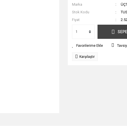
Marka
ÜÇ
Stok Kodu
TU
Fiyat
2.5
SEPE
Tavsiy
Karşılaştır