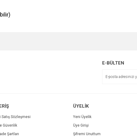
ilir)
e diğer konularda yetersiz gördüğünüz noktaları öneri formunu kullanarak tarafımı
Bu ürüne ilk yorumu siz yapın!
r.
Yorum Yaz
E-BÜLTEN
ERİŞ
ÜYELİK
i Satış Sözleşmesi
Yeni Üyelik
ve Güvenlik
Üye Girişi
Gönder
İade Şartları
Şifremi Unuttum