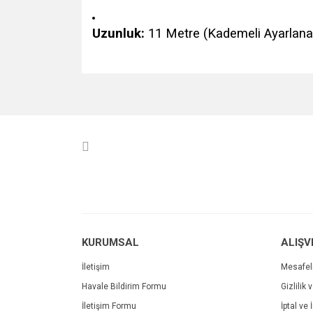
Uzunluk:
11 Metre (Kademeli Ayarlanab
Bu ürünün fiyat bilgisi, resim, ürün açıklamalarında v
Görüş ve önerileriniz için teşekkür ederiz.
Ürün resmi kalitesiz, bozuk veya görüntülenemiyo
Ürün açıklamasında eksik bilgiler bulunuyor.
Ürün bilgilerinde hatalar bulunuyor.
Ürün fiyatı diğer sitelerden daha pahalı.
Bu ürüne benzer farklı alternatifler olmalı.
KURUMSAL
ALIŞV
İletişim
Mesafel
Havale Bildirim Formu
Gizlilik 
İletişim Formu
İptal ve 