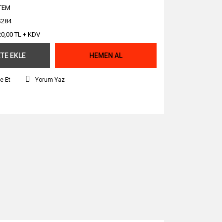
TEM
S284
20,00 TL + KDV
TE EKLE
HEMEN AL
e Et
Yorum Yaz