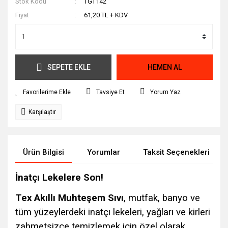
Stok Kodu
TGT142
Fiyat
61,20 TL + KDV
SEPETE EKLE
HEMEN AL
Tavsiye Et
Yorum Yaz
Karşılaştır
Ürün Bilgisi
Yorumlar
Taksit Seçenekleri
İnatçı Lekelere Son!
Tex Akıllı Muhteşem Sıvı
, mutfak, banyo ve
tüm yüzeylerdeki inatçı lekeleri, yağları ve kirleri
zahmetsizce temizlemek için özel olarak