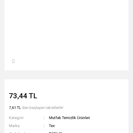
73,44 TL
7,61 TL
den başlayan taksitlerle!
Kategori
Mutfak Temizlik Ürünleri
Marka
Tex