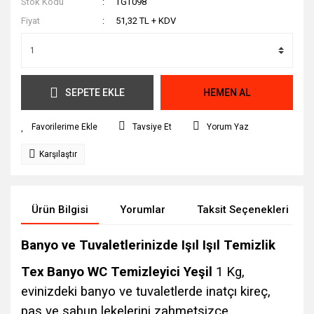
Stok Kodu
TGT098
Fiyat
51,32 TL + KDV
SEPETE EKLE
HEMEN AL
Tavsiye Et
Yorum Yaz
Karşılaştır
Ürün Bilgisi
Yorumlar
Taksit Seçenekleri
Banyo ve Tuvaletlerinizde Işıl Işıl Temizlik
Tex Banyo WC Temizleyici Yeşil
1 Kg,
evinizdeki banyo ve tuvaletlerde inatçı kireç,
pas ve sabun lekelerini zahmetsizce