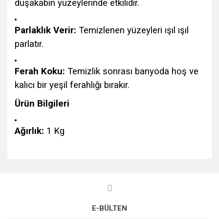
duşakabin yüzeylerinde etkilidir.
Parlaklık Verir:
Temizlenen yüzeyleri ışıl ışıl
parlatır.
Ferah Koku:
Temizlik sonrası banyoda hoş ve
kalıcı bir yeşil ferahlığı bırakır.
Ürün Bilgileri
Ağırlık:
1 Kg
Bu ürünün fiyat bilgisi, resim, ürün açıklamalarında ve diğer
konularda yetersiz gördüğünüz noktaları öneri formunu
Bu ürüne ilk yorumu siz yapın!
kullanarak tarafımıza iletebilirsiniz.
Görüş ve önerileriniz için teşekkür ederiz.
E-BÜLTEN
Yorum Yaz
Ürün resmi kalitesiz, bozuk veya görüntülenemiyor.