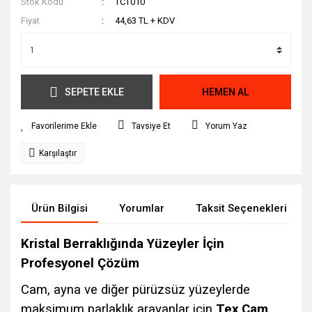
Stok Kodu
TCT010
Fiyat
44,63 TL + KDV
SEPETE EKLE
HEMEN AL
Tavsiye Et
Yorum Yaz
Karşılaştır
Ürün Bilgisi
Yorumlar
Taksit Seçenekleri
Kristal Berraklığında Yüzeyler İçin
Profesyonel Çözüm
Cam, ayna ve diğer pürüzsüz yüzeylerde
maksimum parlaklık arayanlar için
Tex Cam