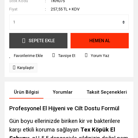
Stok Kodu
TKH075
Fiyat
257,55 TL + KDV
SEPETE EKLE
HEMEN AL
Tavsiye Et
Yorum Yaz
Karşılaştır
Ürün Bilgisi
Yorumlar
Taksit Seçenekleri
Profesyonel El Hijyeni ve Cilt Dostu Formül
Gün boyu ellerinizde biriken kir ve bakterilere
karşı etkili koruma sağlayan
Tex Köpük El