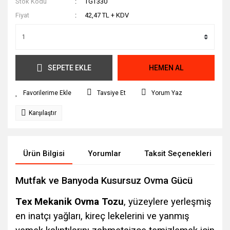
Stok Kodu
TGT330
Fiyat
42,47 TL + KDV
SEPETE EKLE
HEMEN AL
Tavsiye Et
Yorum Yaz
Karşılaştır
Ürün Bilgisi
Yorumlar
Taksit Seçenekleri
Mutfak ve Banyoda Kusursuz Ovma Gücü
Tex Mekanik Ovma Tozu
, yüzeylere yerleşmiş
en inatçı yağları, kireç lekelerini ve yanmış