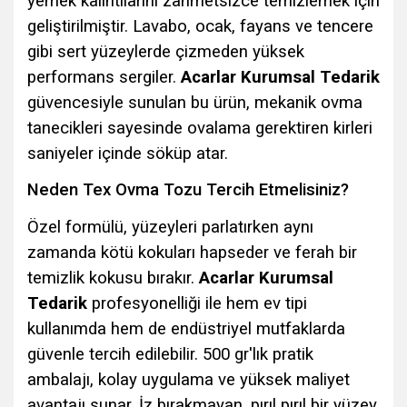
yemek kalıntılarını zahmetsizce temizlemek için
geliştirilmiştir. Lavabo, ocak, fayans ve tencere
gibi sert yüzeylerde çizmeden yüksek
performans sergiler.
Acarlar Kurumsal Tedarik
güvencesiyle sunulan bu ürün, mekanik ovma
tanecikleri sayesinde ovalama gerektiren kirleri
saniyeler içinde söküp atar.
Neden Tex Ovma Tozu Tercih Etmelisiniz?
Özel formülü, yüzeyleri parlatırken aynı
zamanda kötü kokuları hapseder ve ferah bir
temizlik kokusu bırakır.
Acarlar Kurumsal
Tedarik
profesyonelliği ile hem ev tipi
kullanımda hem de endüstriyel mutfaklarda
güvenle tercih edilebilir. 500 gr'lık pratik
ambalajı, kolay uygulama ve yüksek maliyet
avantajı sunar. İz bırakmayan, pırıl pırıl bir yüzey