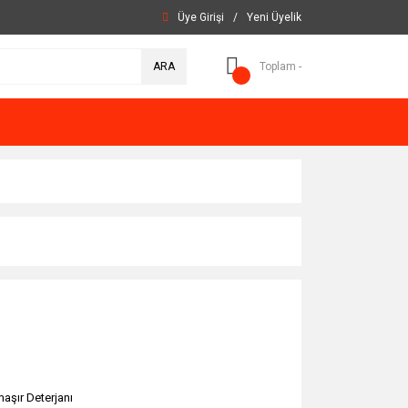
Üye Girişi
/
Yeni Üyelik
ARA
Toplam -
aşır Deterjanı