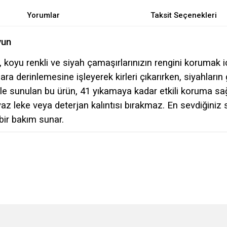
Yorumlar
Taksit Seçenekleri
yun
, koyu renkli ve siyah çamaşırlarınızın rengini korumak i
a derinlemesine işleyerek kirleri çıkarırken, siyahların 
e sunulan bu ürün, 41 yıkamaya kadar etkili koruma sağl
 leke veya deterjan kalıntısı bırakmaz. En sevdiğiniz siy
ir bakım sunar.
e diğer konularda yetersiz gördüğünüz noktaları öneri formunu kullanarak tarafımı
Bu ürüne ilk yorumu siz yapın!