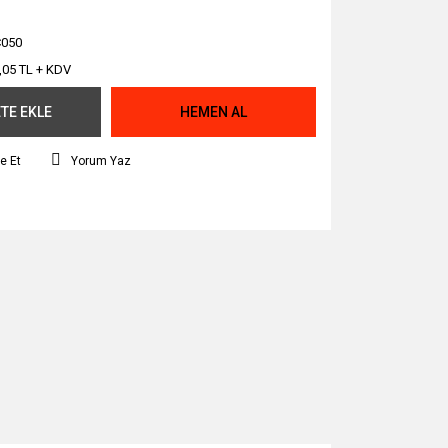
050
,05 TL + KDV
TE EKLE
HEMEN AL
e Et
Yorum Yaz