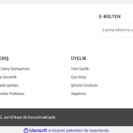
r.
Yorum Yaz
E-BÜLTEN
ERİŞ
ÜYELİK
i Satış Sözleşmesi
Yeni Üyelik
ve Güvenlik
Üye Girişi
Gönder
İade Şartları
Şifremi Unuttum
eriler Politikası
Sepetiniz
SL sertifikası ile korunmaktadır.
ile
ideasoft
e-