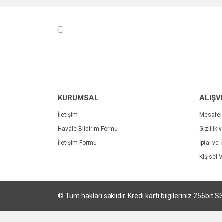
Ürün resmi kalitesiz, bozuk veya görüntülenemiyo
Ürün açıklamasında eksik bilgiler bulunuyor.
Ürün bilgilerinde hatalar bulunuyor.
Ürün fiyatı diğer sitelerden daha pahalı.
Bu ürüne benzer farklı alternatifler olmalı.
KURUMSAL
ALIŞV
İletişim
Mesafel
Havale Bildirim Formu
Gizlilik 
İletişim Formu
İptal ve 
Kişisel V
© Tüm hakları saklıdır. Kredi kartı bilgileriniz 256bit S