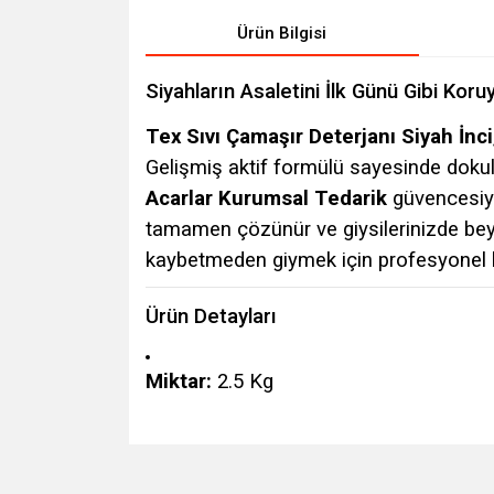
Ürün Bilgisi
Siyahların Asaletini İlk Günü Gibi Koru
Tex Sıvı Çamaşır Deterjanı Siyah İnci
Gelişmiş aktif formülü sayesinde dokular
Acarlar Kurumsal Tedarik
güvencesiyl
tamamen çözünür ve giysilerinizde beyaz
kaybetmeden giymek için profesyonel b
Ürün Detayları
Miktar:
2.5 Kg
Bu ürünün fiyat bilgisi, resim, ürün açıklamalarında v
Görüş ve önerileriniz için teşekkür ederiz.