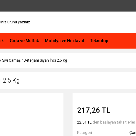
ık
Gıda ve Mutfak
Mobilya ve Hırdavat
Teknoloji
x Sıvı Çamaşır Deterjanı Siyah İnci 2,5 Kg
i 2,5 Kg
217,26 TL
22,51 TL
den başlayan taksitlerle!
Kategori
Çam