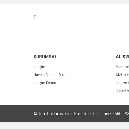
Ürün resmi kalitesiz, bozuk veya görüntülenemiyo
Ürün açıklamasında eksik bilgiler bulunuyor.
Ürün bilgilerinde hatalar bulunuyor.
Ürün fiyatı diğer sitelerden daha pahalı.
Bu ürüne benzer farklı alternatifler olmalı.
KURUMSAL
ALIŞV
İletişim
Mesafel
Havale Bildirim Formu
Gizlilik 
İletişim Formu
İptal ve 
Kişisel V
© Tüm hakları saklıdır. Kredi kartı bilgileriniz 256bit S