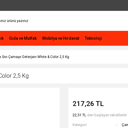
ık
Gıda ve Mutfak
Mobilya ve Hırdavat
Teknoloji
x Sıvı Çamaşır Deterjanı Whıte & Color 2,5 Kg
Color 2,5 Kg
217,26 TL
22,51 TL
den başlayan taksitlerle!
Kategori
Çam