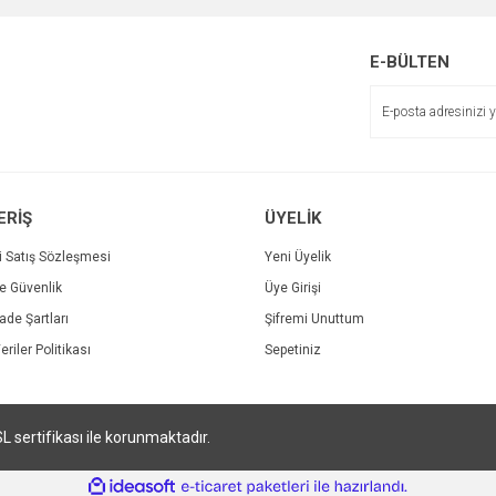
r.
Yorum Yaz
E-BÜLTEN
ERİŞ
ÜYELİK
i Satış Sözleşmesi
Yeni Üyelik
ve Güvenlik
Üye Girişi
Gönder
İade Şartları
Şifremi Unuttum
eriler Politikası
Sepetiniz
SL sertifikası ile korunmaktadır.
ile
ideasoft
e-