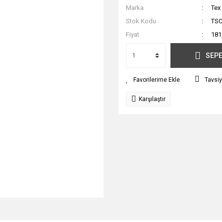
Marka
Tex
Stok Kodu
TSC
Fiyat
181
SEPE
Tavsiy
Karşılaştır