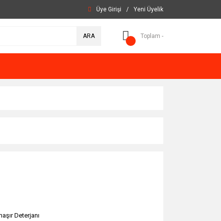
Üye Girişi
/
Yeni Üyelik
ARA
Toplam -
aşır Deterjanı