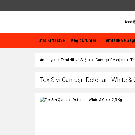
Ofis Kırtasiye
Kağıt Ürünleri
Temizlik ve Sağl
Anasayfa
Temizlik ve Sağlık
Çamaşır Deterjanı
Te
Tex Sıvı Çamaşır Deterjanı Whıte & 