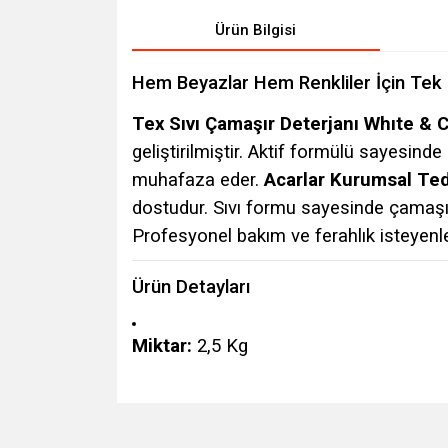
Ürün Bilgisi
Hem Beyazlar Hem Renkliler İçin Te
Tex Sıvı Çamaşır Deterjanı Whıte & C
geliştirilmiştir. Aktif formülü sayesind
muhafaza eder.
Acarlar Kurumsal Ted
dostudur. Sıvı formu sayesinde çamaşır
Profesyonel bakım ve ferahlık isteyenler
Ürün Detayları
Miktar:
2,5 Kg
Bu ürünün fiyat bilgisi, resim, ürün açıklamalarında v
Görüş ve önerileriniz için teşekkür ederiz.