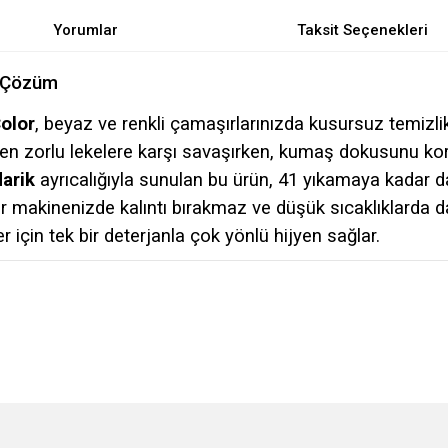
Yorumlar
Taksit Seçenekleri
k Çözüm
olor
, beyaz ve renkli çamaşırlarınızda kusursuz temizli
e en zorlu lekelere karşı savaşırken, kumaş dokusunu korur
arik
ayrıcalığıyla sunulan bu ürün, 41 yıkamaya kadar 
 makinenizde kalıntı bırakmaz ve düşük sıcaklıklarda d
 için tek bir deterjanla çok yönlü hijyen sağlar.
e diğer konularda yetersiz gördüğünüz noktaları öneri formunu kullanarak tarafımı
Bu ürüne ilk yorumu siz yapın!