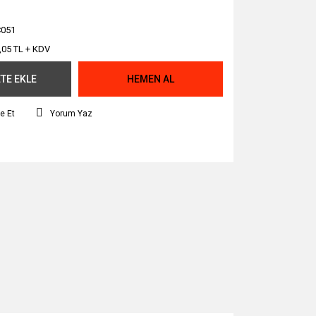
051
,05 TL + KDV
TE EKLE
HEMEN AL
e Et
Yorum Yaz