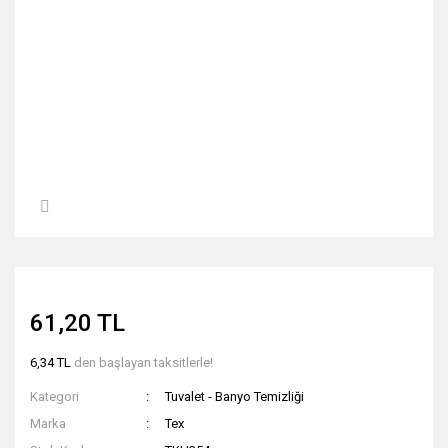
61,20 TL
6,34 TL
den başlayan taksitlerle!
Kategori
Tuvalet - Banyo Temizliği
Marka
Tex