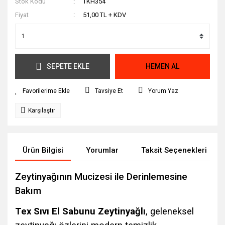
Stok Kodu
TKH354
Fiyat
51,00 TL + KDV
SEPETE EKLE
HEMEN AL
Tavsiye Et
Yorum Yaz
Karşılaştır
Ürün Bilgisi
Yorumlar
Taksit Seçenekleri
Zeytinyağının Mucizesi ile Derinlemesine
Bakım
Tex Sıvı El Sabunu Zeytinyağlı
, geleneksel