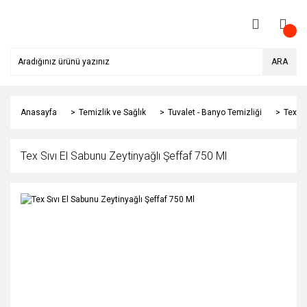
ARA
Anasayfa
Temizlik ve Sağlık
Tuvalet - Banyo Temizliği
Tex Sı
Tex Sıvı El Sabunu Zeytinyağlı Şeffaf 750 Ml