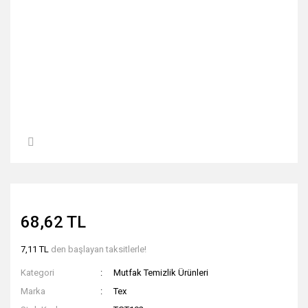
68,62 TL
7,11 TL
den başlayan taksitlerle!
Kategori
Mutfak Temizlik Ürünleri
Marka
Tex