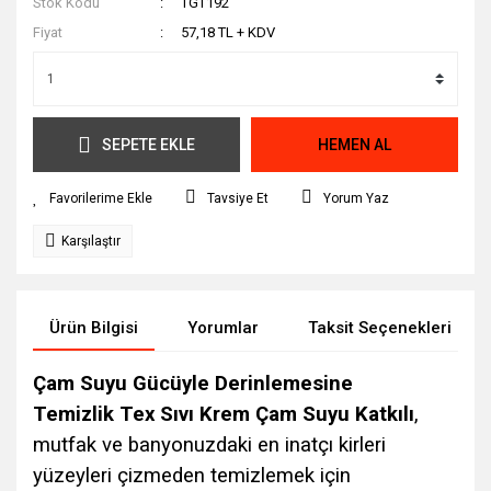
Stok Kodu
TGT192
Fiyat
57,18 TL + KDV
SEPETE EKLE
HEMEN AL
Tavsiye Et
Yorum Yaz
Karşılaştır
Ürün Bilgisi
Yorumlar
Taksit Seçenekleri
Çam Suyu Gücüyle Derinlemesine
Temizlik
Tex Sıvı Krem Çam Suyu Katkılı
,
mutfak ve banyonuzdaki en inatçı kirleri
yüzeyleri çizmeden temizlemek için