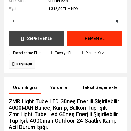
Stok Kodu
9FFHPE5Z8Z
Fiyat
1.312,50 TL + KDV
SEPETE EKLE
HEMEN AL
Tavsiye Et
Yorum Yaz
Karşılaştır
Ürün Bilgisi
Yorumlar
Taksit Seçenekleri
ZMR Light Tube LED Güneş Enerjili Şişirilebilir
4000MAH Bahçe, Kamp, Balkon Tüp Işık
Zmr Light Tube Led Güneş Enerjili Şişirilebilir
Tüp Işık 4000mah Outdoor 24 Saatlik Kamp
Acil Durum Işığı.